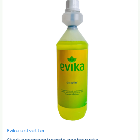
Evika ontvetter
Sterk geconcentreerde ecobewuste