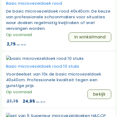
Basic microvezeldoek rood
De basic microvezeldoek rood 40x40cm. De keuze
van professionele schoonmakers voor situaties
waar doeken regelmatig kwijtraken of snel
vervangen worden.
Op voorraad
In winkelmand
2,75
incl. BTW
Basic microvezeldoek rood 10 stuks
Voordeelset van 10x de basic microvezeldoek
40x40cm. Professionele kwaliteit tegen een
gunstige prijs.
Op voorraad
bekijk
Oorspronkelijke
Huidige
27,75
24,95
incl. BTW
prijs
prijs
was:
is:
27,75.
24,95.