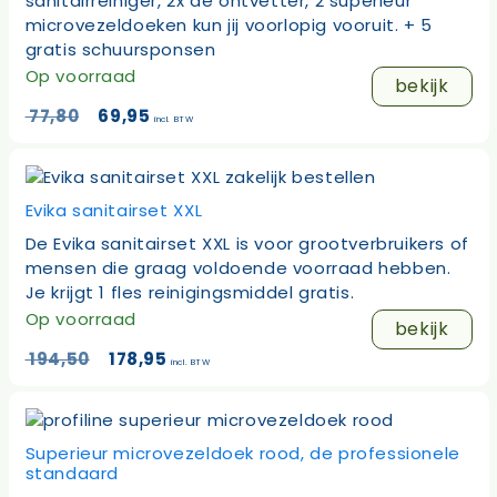
sanitairreiniger, 2x de ontvetter, 2 superieur
microvezeldoeken kun jij voorlopig vooruit. + 5
gratis schuursponsen
Op voorraad
bekijk
Oorspronkelijke
Huidige
77,80
69,95
incl. BTW
prijs
prijs
was:
is:
77,80.
69,95.
Evika sanitairset XXL
De Evika sanitairset XXL is voor grootverbruikers of
mensen die graag voldoende voorraad hebben.
Je krijgt 1 fles reinigingsmiddel gratis.
Op voorraad
bekijk
Oorspronkelijke
Huidige
194,50
178,95
incl. BTW
prijs
prijs
was:
is:
194,50.
178,95.
Superieur microvezeldoek rood, de professionele
standaard