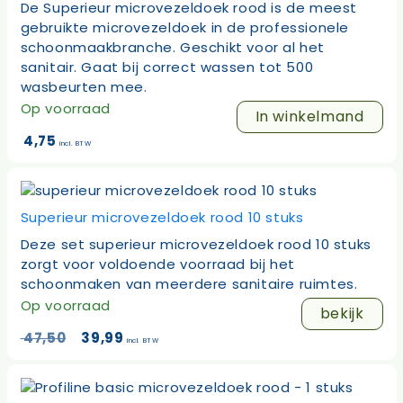
De Superieur microvezeldoek rood is de meest
gebruikte microvezeldoek in de professionele
schoonmaakbranche. Geschikt voor al het
sanitair. Gaat bij correct wassen tot 500
wasbeurten mee.
Op voorraad
In winkelmand
4,75
incl. BTW
Superieur microvezeldoek rood 10 stuks
Deze set superieur microvezeldoek rood 10 stuks
zorgt voor voldoende voorraad bij het
schoonmaken van meerdere sanitaire ruimtes.
Op voorraad
bekijk
Oorspronkelijke
Huidige
47,50
39,99
incl. BTW
prijs
prijs
was:
is:
47,50.
39,99.