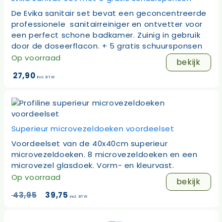
De Evika sanitair set bevat een geconcentreerde
professionele sanitairreiniger en ontvetter voor
een perfect schone badkamer. Zuinig in gebruik
door de doseerflacon. + 5 gratis schuursponsen
Op voorraad
bekijk
27,90
incl. BTW
Superieur microvezeldoeken voordeelset
Voordeelset van de 40x40cm superieur
microvezeldoeken. 8 microvezeldoeken en een
microvezel glasdoek. Vorm- en kleurvast.
Op voorraad
bekijk
Oorspronkelijke
Huidige
43,95
39,75
incl. BTW
prijs
prijs
was:
is:
43,95.
39,75.