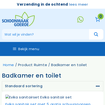
Ga
Verzending in de ochtend
lees meer
naar
de
0
inhoud
Bekijk menu
Home
/ Product Ruimte / Badkamer en toilet
Badkamer en toilet
Evika sanitair set met 5 gratis schuursponsen