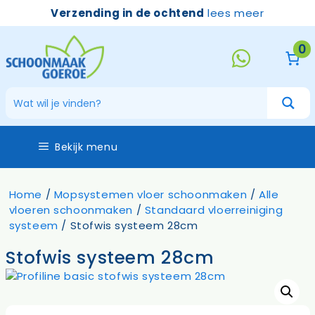
Ga
Verzending in de ochtend
lees meer
naar
de
0
inhoud
Bekijk menu
Home
/
Mopsystemen vloer schoonmaken
/
Alle
vloeren schoonmaken
/
Standaard vloerreiniging
systeem
/ Stofwis systeem 28cm
Stofwis systeem 28cm