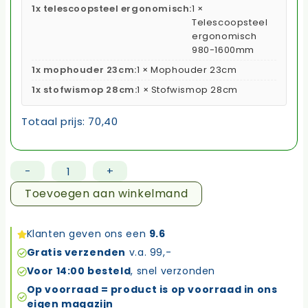
1x telescoopsteel ergonomisch:
1 ×
Telescoopsteel
ergonomisch
980-1600mm
1x mophouder 23cm:
1 × Mophouder 23cm
1x stofwismop 28cm:
1 × Stofwismop 28cm
Totaal prijs:
70,40
-
+
Stofwis
systeem
Toevoegen aan winkelmand
28cm
aantal
Klanten geven ons een
9.6
Gratis verzenden
v.a. 99,-
Voor 14:00 besteld
, snel verzonden
Op voorraad = product is op voorraad in ons
eigen magazijn