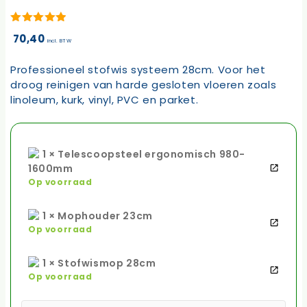
5.00
van 5
70,40
incl. BTW
Professioneel stofwis systeem 28cm. Voor het
droog reinigen van harde gesloten vloeren zoals
linoleum, kurk, vinyl, PVC en parket.
1 × Telescoopsteel ergonomisch 980-
1600mm
Op voorraad
1 × Mophouder 23cm
Op voorraad
1 × Stofwismop 28cm
Op voorraad