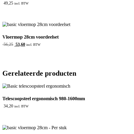
49,25
incl. BTW
Vloermop 28cm voordeelset
Oorspronkelijke
Huidige
56,25
53,60
incl. BTW
prijs
prijs
was:
is:
56,25.
53,60.
Gerelateerde producten
Telescoopsteel ergonomisch 980-1600mm
34,20
incl. BTW