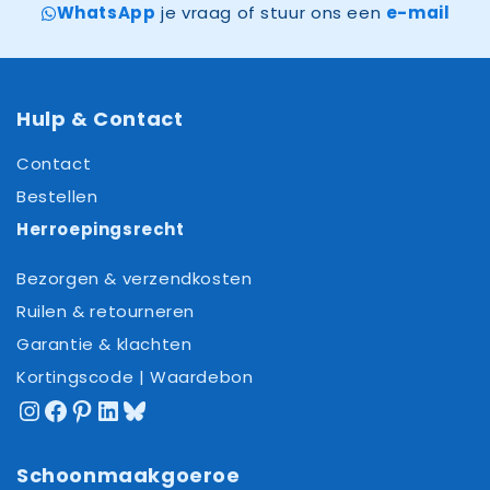
WhatsApp
je vraag of stuur ons een
e-mail
Hulp & Contact
Contact
Bestellen
Herroepingsrecht
Bezorgen & verzendkosten
Ruilen & retourneren
Garantie & klachten
Kortingscode | Waardebon
Instagram
Facebook
Pinterest
LinkedIn
Bluesky
Schoonmaakgoeroe