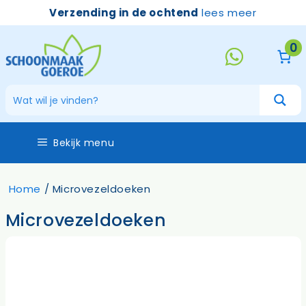
Ga
Verzending in de ochtend
lees meer
naar
de
0
inhoud
Bekijk menu
Home
/ Microvezeldoeken
Microvezeldoeken