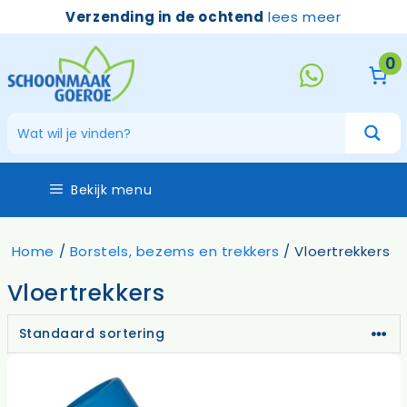
Ga
Verzending in de ochtend
lees meer
naar
de
0
inhoud
Bekijk menu
Home
/
Borstels, bezems en trekkers
/ Vloertrekkers
Vloertrekkers