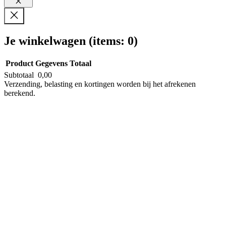
Sluiten
Je winkelwagen
(items: 0)
Product
Gegevens
Totaal
Subtotaal
0,00
Producten
Verzending, belasting en kortingen worden bij het afrekenen
berekend.
in
Bekijk mijn winkelwagen
winkelwagen
Naar afrekenen