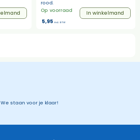
rood.
Op voorraad
kelmand
In winkelmand
5,95
incl. BTW
We staan voor je klaar!