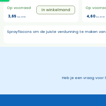
Op voorraad
Op voorra
In winkelmand
3,65
4,60
incl. BTW
incl. BTW
Sprayflacons om de juiste verdunning te maken v
Heb je een vraag voor 