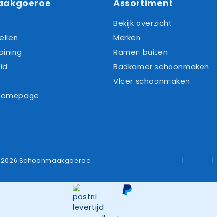
aakgoeroe
Assortiment
Bekijk overzicht
ellen
Merken
aining
Ramen buiten
id
Badkamer schoonmaken
Vloer schoonmaken
 homepage
-2026 Schoonmaakgoeroe |
Algemene voorwaarden
|
Privacy
|