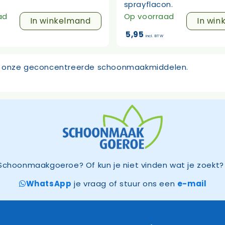
sprayflacon.
ad
Op voorraad
In winkelmand
In win
5,95
incl. BTW
an onze geconcentreerde schoonmaakmiddelen.
Schoonmaakgoeroe? Of kun je niet vinden wat je zoekt? 
WhatsApp
je vraag of stuur ons een
e-mail