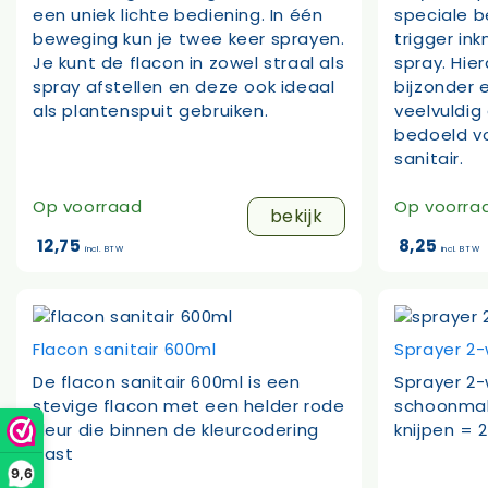
een uniek lichte bediening. In één
speciale b
beweging kun je twee keer sprayen.
trigger in
Je kunt de flacon in zowel straal als
spray. Hie
spray afstellen en deze ook ideaal
bijzonder 
als plantenspuit gebruiken.
veelvuldig 
bedoeld vo
sanitair.
Op voorraad
Op voorra
bekijk
12,75
8,25
incl. BTW
incl. BTW
Flacon sanitair 600ml
Sprayer 2
De flacon sanitair 600ml is een
Sprayer 2
stevige flacon met een helder rode
schoonmak
kleur die binnen de kleurcodering
knijpen = 
past
9,6