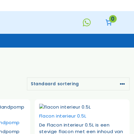
0
Keukentextiel
Deurmatten
Toiletborstels
Handzeep
s
Flacon interieur 0.5L
Handpomp
De Flacon interieur 0.5L is een
Handpomp
stevige flacon met een inhoud van