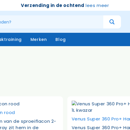
Verzending in de ochtend
lees meer
ktraining
Merken
Blog
atersystemen
Handschoenen
niging – buiten
Emmers
niging – binnen
Borstels & bezems
eken
Vloertrekkers
opstelen
Schrapers – handtrekker
Sprayflacons
Sponzen
on rood
Op=op
Venus Super 360 Pro+ 
 van de sproeiflacon 2-
ray zit hem in de
Venus Super 360 Pro+ 