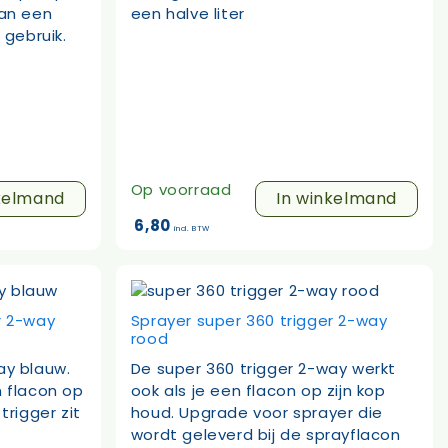
van een
een halve liter
 gebruik.
Op voorraad
kelmand
In winkelmand
6,80
incl. BTW
r 2-way
Sprayer super 360 trigger 2-way
rood
ay blauw.
De super 360 trigger 2-way werkt
n flacon op
ook als je een flacon op zijn kop
trigger zit
houd. Upgrade voor sprayer die
wordt geleverd bij de sprayflacon