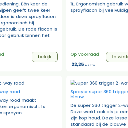
ediening. Één keer de
1L. Ergonomisch gebruik 
knijpen geeft twee keer
sprayflacon bij veelvuldig
rdoor is deze sprayflacon
ergonomisch bij
gebruik. De rode flacon is
or gebruik binnen het
ad
Op voorraad
bekijk
In win
22,25
incl. BTW
-way rood
Sprayer super 360 trigge
blauw
-way rood maakt
De super 360 trigger 2-w
en ergonomisch. 1x
Deze werkt ook als je ee
2x sprayen.
zijn kop houd. Deze losse 
standaard bij de blauwe