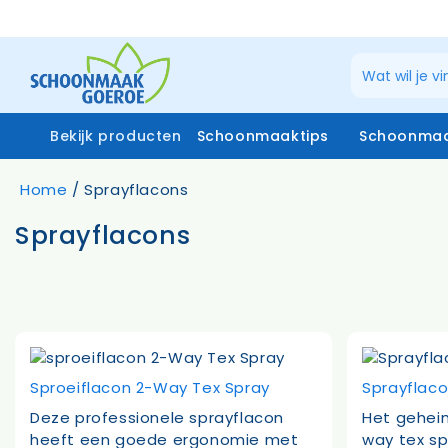
Ga
naar
de
inhoud
Bekijk producten
Schoonmaaktips
Schoonmaa
Home
/ Sprayflacons
Sprayflacons
Schoonmaakmiddelen
Zuiverw
Microvezeldoeken
Raamrei
Systemen vloerreiniging
Raamrei
Vloer- en glasmoppen
Glasdo
Miniwringer
Telesco
Schoonmaakmachines
Stofzakken
Sproeiflacon 2-Way Tex Spray
Sprayflac
Deze professionele sprayflacon
Het geheim
heeft een goede ergonomie met
way tex sp