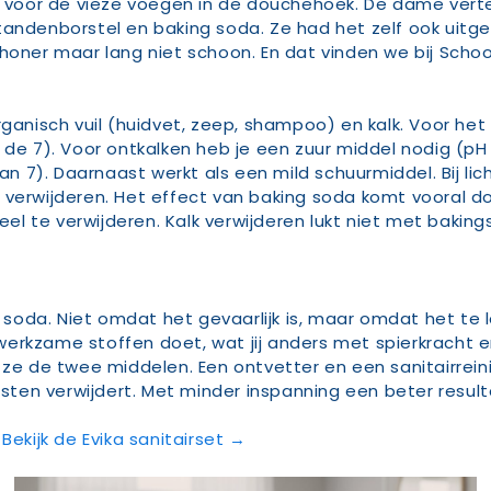
voor de vieze voegen in de douchehoek. De dame verte
denborstel en baking soda. Ze had het zelf ook uitg
schoner maar lang niet schoon. En dat vinden we bij Sc
ganisch vuil (huidvet, zeep, shampoo) en kalk. Voor het
 de 7). Voor ontkalken heb je een zuur middel nodig (pH
dan 7). Daarnaast werkt als een mild schuurmiddel. Bij li
 verwijderen. Het effect van baking soda komt vooral d
l te verwijderen. Kalk verwijderen lukt niet met baking
oda. Niet omdat het gevaarlijk is, maar omdat het te 
werkzame stoffen doet, wat jij anders met spierkracht 
de twee middelen. Een ontvetter en een sanitairreiniger
esten verwijdert. Met minder inspanning een beter result
.
Bekijk de Evika sanitairset →