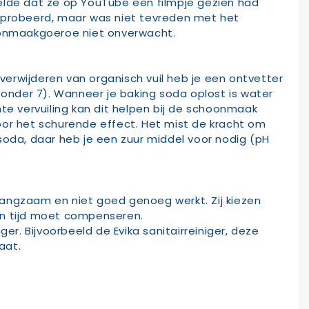
lde dat ze op YouTube een filmpje gezien had
eprobeerd, maar was niet tevreden met het
hoonmaakgoeroe niet onverwacht.
 verwijderen van organisch vuil heb je een ontvetter
 onder 7). Wanneer je baking soda oplost is water
chte vervuiling kan dit helpen bij de schoonmaak
oor het schurende effect. Het mist de kracht om
soda, daar heb je een zuur middel voor nodig (pH
langzaam en niet goed genoeg werkt. Zij kiezen
en tijd moet compenseren.
. Bijvoorbeeld de Evika sanitairreiniger, deze
aat.