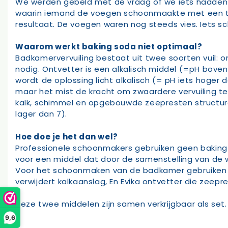
We werden gebeld met de vraag of we iets hadden 
waarin iemand de voegen schoonmaakte met een tan
resultaat. De voegen waren nog steeds vies. Iets 
Waarom werkt baking soda niet optimaal?
Badkamervervuiling bestaat uit twee soorten vuil: or
nodig. Ontvetter is een alkalisch middel (=pH boven
wordt de oplossing licht alkalisch (= pH iets hoger 
maar het mist de kracht om zwaardere vervuiling te
kalk, schimmel en opgebouwde zeepresten structuree
lager dan 7).
Hoe doe je het dan wel?
Professionele schoonmakers gebruiken geen baking s
voor een middel dat door de samenstelling van de 
Voor het schoonmaken van de badkamer gebruiken ze 
verwijdert kalkaanslag, En Evika ontvetter die zeepr
Deze twee middelen zijn samen verkrijgbaar als set
9,6