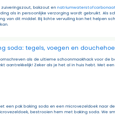
 zuiveringszout, bakzout en
natriumwaterstofcarbonaa
oeding als in persoonlijke verzorging wordt gebruikt. Al
king van dit middel. Bij lichte vervuiling kan het helpe
kan.
 soda: tegels, voegen en douchehoe
e omschreven als de ultieme schoonmaakhack voor de ba
nkt aantrekkelijk! Zeker als je het al in huis hebt. Met e
t een pak baking soda en een microvezeldoek naar de 
rovezeldoek, bestrooien hem met baking soda. We smer