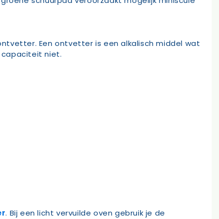
 groene schuurpad veroorzaakt mogelijk miniscule
ontvetter. Een ontvetter is een alkalisch middel wat
capaciteit niet.
er
. Bij een licht vervuilde oven gebruik je de