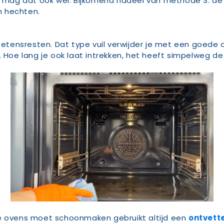
rt mag dat ook wel. Bijkomend nadeel van methode 3: de
an hechten.
 etensresten. Dat type vuil verwijder je met een goede 
 Hoe lang je ook laat intrekken, het heeft simpelweg de 
ze ovens moet schoonmaken gebruikt altijd een
ontvett