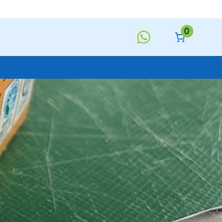
0
Keukentextiel
Deurmatten
Toiletborstels
Handzeep
s