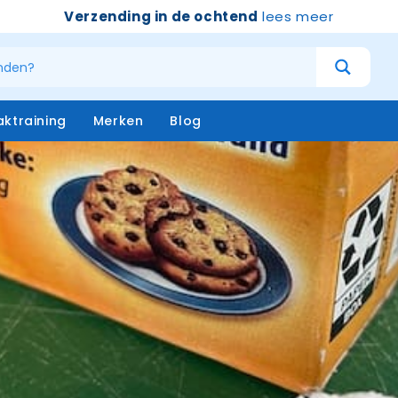
Verzending in de ochtend
lees meer
ktraining
Merken
Blog
atersystemen
Handschoenen
niging – buiten
Emmers
niging – binnen
Borstels & bezems
eken
Vloertrekkers
opstelen
Schrapers – handtrekker
Sprayflacons
Sponzen
Op=op