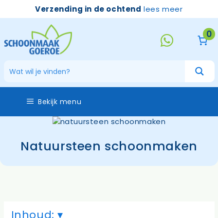
Ga
Verzending in de ochtend
lees meer
naar
de
0
inhoud
Bekijk menu
Natuursteen schoonmaken
Inhoud: