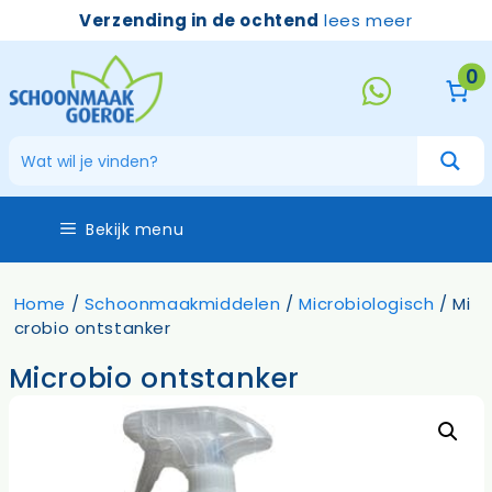
Ga
Verzending in de ochtend
lees meer
naar
de
0
inhoud
Bekijk menu
Home
/
Schoonmaakmiddelen
/
Microbiologisch
/ Mi
crobio ontstanker
Microbio ontstanker