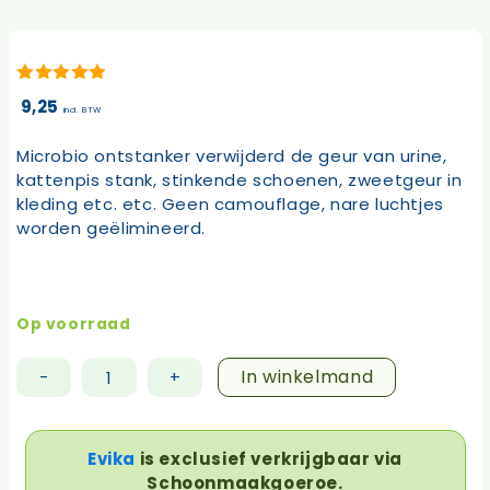
5.00
van 5
9,25
incl. BTW
Microbio ontstanker verwijderd de geur van urine,
kattenpis stank, stinkende schoenen, zweetgeur in
kleding etc. etc. Geen camouflage, nare luchtjes
worden geëlimineerd.
Op voorraad
In winkelmand
-
+
Microbio
ontstanker
aantal
Evika
is exclusief verkrijgbaar via
Schoonmaakgoeroe.