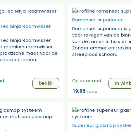
Ramenset superieure
oTec Ninja Raamwisser
Ramenset superieure is 
voor reinigen van de bin
oTec Ninja Raamwisser
van de ramen in huis en i
e premium raamwisser
Zonder emmer en trekker
 praktische maat voor de
streeploos schoon.
andaard ramen.
ad
Op voorraad
bekijk
In win
19,95
W
incl. BTW
Superieur glasmop syst