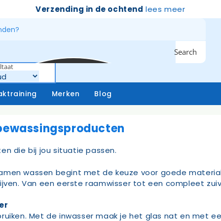
Verzending in de ochtend
lees meer
Search
ltaat
ktraining
Merken
Blog
sbewassingsproducten
atersystemen
Handschoenen
n die bij jou situatie passen.
niging – buiten
Emmers
niging – binnen
Borstels & bezems
 ramen wassen begint met de keuze voor goede materia
eken
Vloertrekkers
rijven. Van een eerste raamwisser tot een compleet zui
opstelen
Schrapers – handtrekker
Sprayflacons
er
ruiken. Met de inwasser maak je het glas nat en met ee
Sponzen