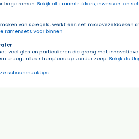
or hoge ramen.
Bekijk alle raamtrekkers, inwassers en se
Op=op
onmaken van spiegels, werkt een set microvezeldoeken sn
 de ramensets voor binnen
→
water
 met veel glas en particulieren die graag met innovati
eem droogt alles streeploos op zonder zeep.
Bekijk de 
onze schoonmaaktips