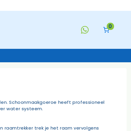
0
Keukentextiel
Deurmatten
Toiletborstels
len. Schoonmaakgoeroe heeft professioneel
Handzeep
ver water systeem.
s
n raamtrekker trek je het raam vervolgens