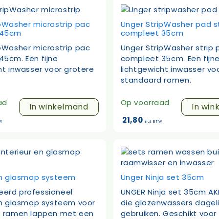
pWasher microstrip pac
Unger StripWasher pad s
 45cm
compleet 35cm
pWasher microstrip pac
Unger StripWasher strip
5cm. Een fijne
compleet 35cm. Een fijn
ht inwasser voor grotere
lichtgewicht inwasser vo
standaard ramen.
ad
Op voorraad
In winkelmand
In win
21,80
TW
incl. BTW
 en glasmop systeem
Unger Ninja set 35cm
erd professioneel
UNGER Ninja set 35cm AK
en glasmop systeem voor
die glazenwassers dageli
s ramen lappen met een
gebruiken. Geschikt voor