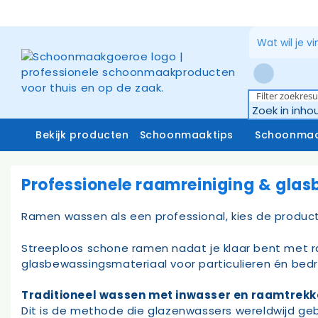
Ga
naar
de
inhoud
Filter zoekresu
Bekijk producten
Schoonmaaktips
Schoonmaa
Professionele raamreiniging & gla
Schoonmaakmiddelen
Zuiverw
Ramen wassen als een professional, kies de producte
Microvezeldoeken
Raamrei
Systemen vloerreiniging
Raamrei
Streeploos schone ramen nadat je klaar bent met
Vloer- en glasmoppen
Glasdo
glasbewassingsmateriaal voor particulieren én bed
Miniwringer
Telesco
Schoonmaakmachines
Traditioneel wassen met inwasser en raamtrekk
Dit is de methode die glazenwassers wereldwijd geb
Stofzakken