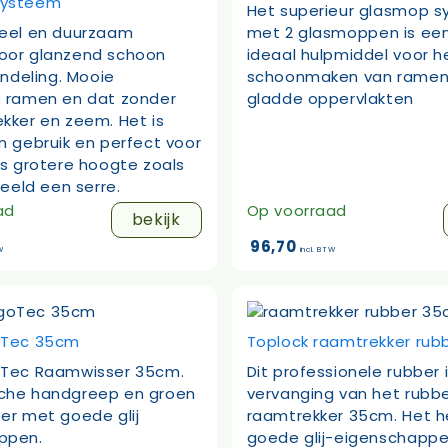
systeem
Het superieur glasmop 
neel en duurzaam
met 2 glasmoppen is een
oor glanzend schoon
ideaal hulpmiddel voor h
andeling. Mooie
schoonmaken van ramen
e ramen en dat zonder
gladde oppervlakten
kker en zeem. Het is
n gebruik en perfect voor
ts grotere hoogte zoals
beeld een serre.
ad
Op voorraad
bekijk
96,70
W
incl. BTW
oTec 35cm
Toplock raamtrekker ru
oTec Raamwisser 35cm.
Dit professionele rubber i
che handgreep en groen
vervanging van het rubbe
er met goede glij
raamtrekker 35cm. Het h
ppen.
goede glij-eigenschapp