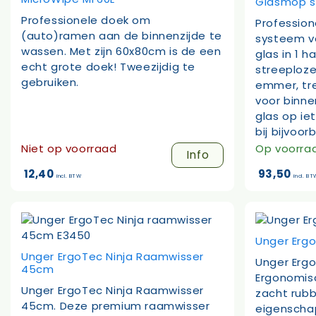
Glasmop 
Professionele doek om
Professio
(auto)ramen aan de binnenzijde te
systeem v
wassen. Met zijn 60x80cm is de een
glas in 1 h
echt grote doek! Tweezijdig te
streeploz
gebruiken.
emmer, tre
voor binne
glas op ie
bij bijvoor
Niet op voorraad
Op voorra
Info
12,40
93,50
incl. BTW
incl. BT
Unger Erg
Unger ErgoTec Ninja Raamwisser
Unger Erg
45cm
Ergonomis
Unger ErgoTec Ninja Raamwisser
zacht rubb
45cm. Deze premium raamwisser
eigenscha