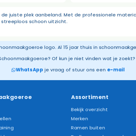
js
prijs
s:
is:
,99.
63,75.
 op de juiste plek aanbeland. Met de professionele ma
 streeploos schoon uitzicht.
Schoonmaakgoeroe? Of kun je niet vinden wat je zoekt? 
WhatsApp
je vraag of stuur ons een
e-mail
aakgoeroe
Assortiment
Bekijk overzicht
ellen
Merken
aining
Ramen buiten