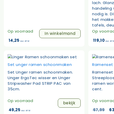
lach. Glan
handeling 
nodig is. D
het makkel
tafels, de
Op voorraad
Op voorra
In winkelmand
14,25
119,10
incl. BTW
incl. BT
Set unger ramen schoonmaken
Ramenset 
Set Unger ramen schoonmaken.
Ramenset v
Unger ErgoTec wisser en Unger
Streeploo
Stripwasher Pad STRIP PAC van
ramen word
35cm.
cent.
Op voorraad
Op voorra
bekijk
Oo
49,25
67,99
63
incl. BTW