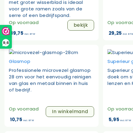
met groter wisserblad is ideaal
voor grote ramen zoals van de
serre of een bedrijfspand.
Op voorraad
Op voorra
bekijk
39,75
29,25
incl. BTW
incl. BT
9,6
Glasmop
Superieur 
Professionele microvezel glasmop
Superieur 
28 cm voor het eenvoudig reinigen
doek om st
van glas en metaal binnen in huis
lenzen en 
of bedrijf.
Op voorraad
Op voorra
In winkelmand
10,75
5,95
incl. BTW
incl. BTW