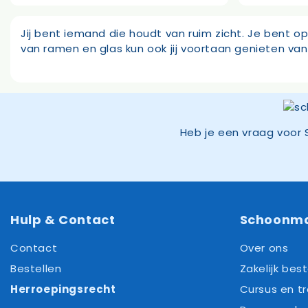
pri
wa
67
Jij bent iemand die houdt van ruim zicht. Je bent
van ramen en glas kun ook jij voortaan genieten van
Heb je een vraag voor 
Hulp & Contact
Schoonm
Contact
Over ons
Bestellen
Zakelijk best
Herroepingsrecht
Cursus en tr