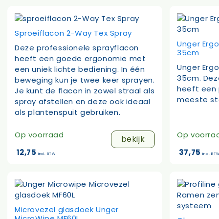
Sproeiflacon 2-Way Tex Spray
Unger Erg
Deze professionele sprayflacon
35cm
heeft een goede ergonomie met
Unger Erg
een uniek lichte bediening. In één
35cm. Dez
beweging kun je twee keer sprayen.
heeft een
Je kunt de flacon in zowel straal als
meeste st
spray afstellen en deze ook ideaal
als plantenspuit gebruiken.
Op voorraad
Op voorra
bekijk
12,75
37,75
incl. BTW
incl. BT
Microvezel glasdoek Unger
MicroWipe MF60L