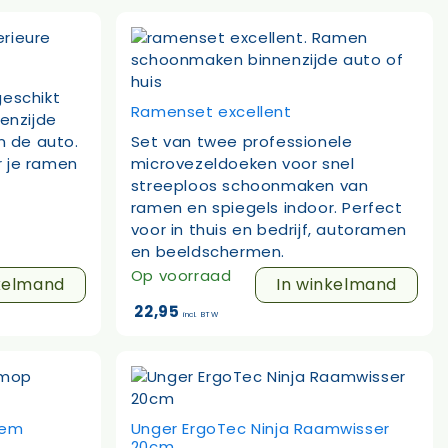
geschikt
Ramenset excellent
nenzijde
n de auto.
Set van twee professionele
 je ramen
microvezeldoeken voor snel
streeploos schoonmaken van
ramen en spiegels indoor. Perfect
voor in thuis en bedrijf, autoramen
en beeldschermen.
Op voorraad
kelmand
In winkelmand
22,95
incl. BTW
eem
Unger ErgoTec Ninja Raamwisser
20cm