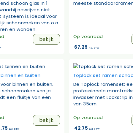
zend schoon glas in 1
meeste standaardramen
waarbij nawrijven niet
it systeem is ideaal voor
ijk schoonmaken van o.a.
uren en wanden.
ad
Op voorraad
bekijk
67,25
W
incl. BTW
binnen en buiten
Toplock set ramen sch
oor binnen en buiten.
De Toplock ramenset: e
s schoonmaken van je
professionele raamtrekk
t een fluitje van een
inwasser met Lockstrip 
van 35cm.
ad
Op voorraad
bekijk
rspronkelijke
Huidige
,75
42,75
incl. BTW
incl. BTW