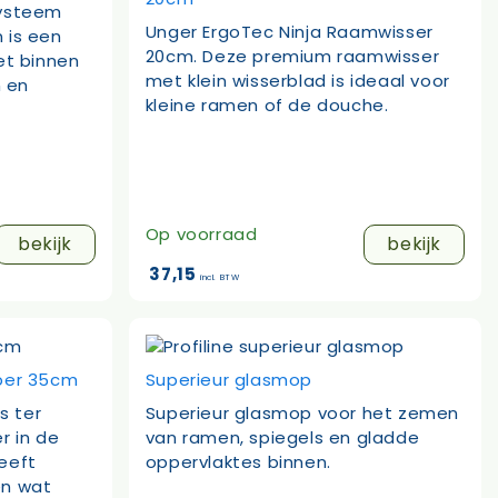
systeem
Unger ErgoTec Ninja Raamwisser
 is een
20cm. Deze premium raamwisser
et binnen
met klein wisserblad is ideaal voor
 en
kleine ramen of de douche.
Op voorraad
bekijk
bekijk
37,15
incl. BTW
bber 35cm
Superieur glasmop
s ter
Superieur glasmop voor het zemen
r in de
van ramen, spiegels en gladde
eeft
oppervlaktes binnen.
en wat