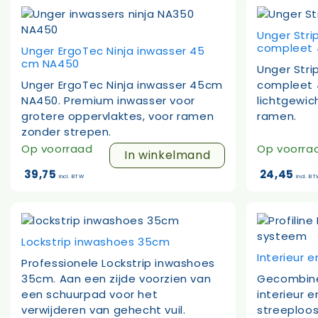
Unger Stri
compleet
Unger ErgoTec Ninja inwasser 45
cm NA450
Unger Stri
Unger ErgoTec Ninja inwasser 45cm
compleet 4
NA450. Premium inwasser voor
lichtgewic
grotere oppervlaktes, voor ramen
ramen.
zonder strepen.
Op voorraad
Op voorra
In winkelmand
39,75
24,45
incl. BTW
incl. B
Lockstrip inwashoes 35cm
Interieur
Professionele Lockstrip inwashoes
35cm. Aan een zijde voorzien van
Gecombine
een schuurpad voor het
interieur 
verwijderen van gehecht vuil.
streeploo