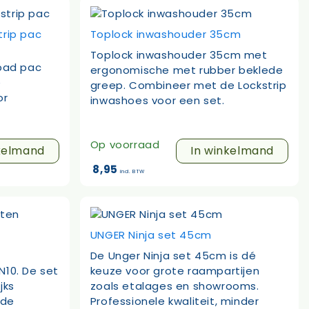
trip pac
Toplock inwashouder 35cm
Toplock inwashouder 35cm met
 pad pac
ergonomische met rubber beklede
e
greep. Combineer met de Lockstrip
or
inwashoes voor een set.
Op voorraad
kelmand
In winkelmand
8,95
incl. BTW
UNGER Ninja set 45cm
De Unger Ninja set 45cm is dé
N10. De set
keuze voor grote raampartijen
jks
zoals etalages en showrooms.
 de
Professionele kwaliteit, minder