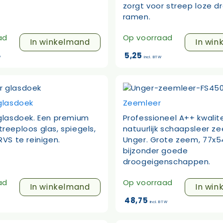
zorgt voor streep loze d
ramen.
ad
Op voorraad
In winkelmand
In win
5,25
W
incl. BTW
glasdoek
Zeemleer
glasdoek. Een premium
Professioneel A++ kwalite
reeploos glas, spiegels,
natuurlijk schaapsleer z
RVS te reinigen.
Unger. Grote zeem, 77x
bijzonder goede
droogeigenschappen.
ad
Op voorraad
In winkelmand
In win
48,75
incl. BTW