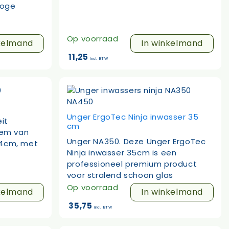
roge
Op voorraad
kelmand
In winkelmand
11,25
incl. BTW
Unger ErgoTec Ninja inwasser 35
it
cm
eem van
Unger NA350. Deze Unger ErgoTec
54cm, met
Ninja inwasser 35cm is een
professioneel premium product
voor stralend schoon glas
Op voorraad
kelmand
In winkelmand
35,75
incl. BTW