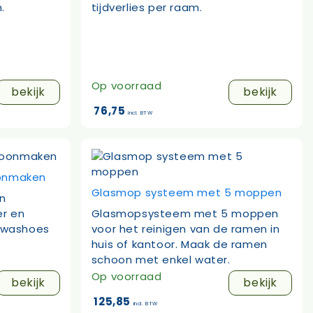
.
tijdverlies per raam.
Op voorraad
bekijk
bekijk
76,75
incl. BTW
oonmaken
Glasmop systeem met 5 moppen
en
er en
Glasmopsysteem met 5 moppen
inwashoes
voor het reinigen van de ramen in
huis of kantoor. Maak de ramen
schoon met enkel water.
Op voorraad
bekijk
bekijk
125,85
incl. BTW