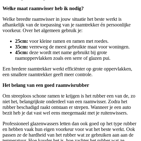
Welke maat raamwisser heb ik nodig?
Welke breedte raamwisser in jouw situatie het beste werkt is
afhankelijk van de toepassing van je raamtrekker én persoonlijke
voorkeur. Over het algemeen gebruik je:
25cm:
voor kleine ramen en ramen met roedes.
35cm:
verreweg de meest gebruikte maat voor woningen.
45cm:
deze wordt met name gebruikt bij grote
raamoppervlakken zoals een serre of glazen pui.
Een bredere raamtrekker werkt efficiënter op grote oppervlakken,
een smallere raamtrekker geeft meer controle.
Het belang van een goed raamwisrubber
Om streeploos schone ramen te krijgen is het rubber een van de, zo
niet het, belangrijkste onderdeel van een raamwisser. Zodra het
rubber beschadigd raakt ontstaan er strepen. Wanneer je een auto
bezit heb je dat vast wel eens meegemaakt met je ruitenwissers.
Professioneel glazenwassers letten dan ook goed op het type rubber
en hebben vaak hun eigen voorkeur voor wat het beste werkt. Ook
passen ze de hardheid van het rubber wat ze gebruiken aan aan de
temperatuur. Hoe kouder het is, hoe zachter het rubber wat ze