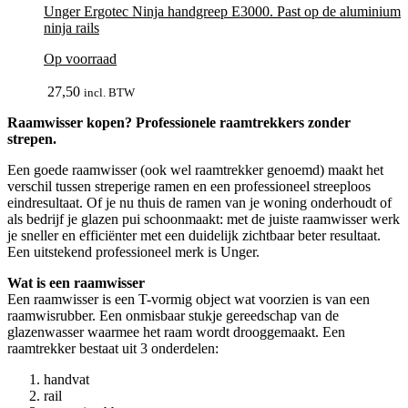
Unger Ergotec Ninja handgreep E3000. Past op de aluminium
ninja rails
Op voorraad
In winkelmand
27,50
incl. BTW
Raamwisser kopen? Professionele raamtrekkers zonder
strepen.
Een goede raamwisser (ook wel raamtrekker genoemd) maakt het
verschil tussen streperige ramen en een professioneel streeploos
eindresultaat. Of je nu thuis de ramen van je woning onderhoudt of
als bedrijf je glazen pui schoonmaakt: met de juiste raamwisser werk
je sneller en efficiënter met een duidelijk zichtbaar beter resultaat.
Een uitstekend professioneel merk is Unger.
Wat is een raamwisser
Een raamwisser is een T-vormig object wat voorzien is van een
raamwisrubber. Een onmisbaar stukje gereedschap van de
glazenwasser waarmee het raam wordt drooggemaakt. Een
raamtrekker bestaat uit 3 onderdelen:
handvat
rail