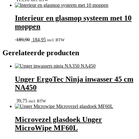
Interieur en glasmop systeem met 10
moppen
Oorspronkelijke
Huidige
189,90
184,95
incl. BTW
prijs
prijs
was:
is:
Gerelateerde producten
189,90.
184,95.
Unger ErgoTec Ninja inwasser 45 cm
NA450
39,75
incl. BTW
Microvezel glasdoek Unger
MicroWipe MF60L