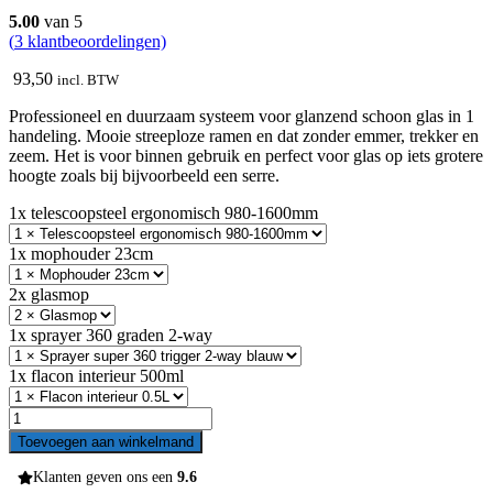
5.00
van 5
(
3
klantbeoordelingen)
93,50
incl. BTW
Professioneel en duurzaam systeem voor glanzend schoon glas in 1
handeling. Mooie streeploze ramen en dat zonder emmer, trekker en
zeem. Het is voor binnen gebruik en perfect voor glas op iets grotere
hoogte zoals bij bijvoorbeeld een serre.
1x telescoopsteel ergonomisch 980-1600mm
1x mophouder 23cm
2x glasmop
1x sprayer 360 graden 2-way
1x flacon interieur 500ml
Glasmop
systeem
Toevoegen aan winkelmand
aantal
Klanten geven ons een
9.6