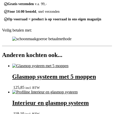
Gratis verzenden
v.a. 99,-
Voor 14:00 besteld
, snel verzonden
Op voorraad = product is op voorraad in ons eigen magazijn
Veilig betalen met:
Anderen kochten ook...
Glasmop systeem met 5 moppen
125,85
incl. BTW
Interieur en glasmop systeem
119,10
incl. BTW