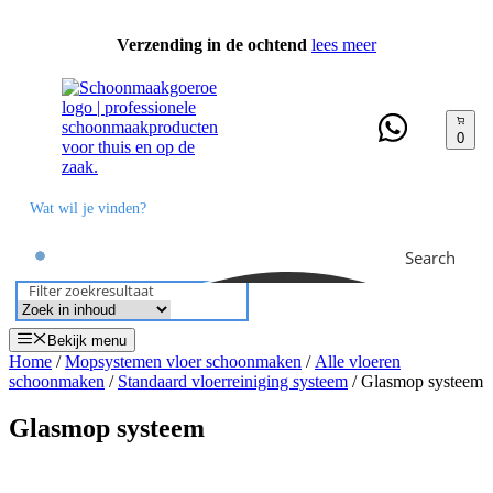
Ga
naar
Verzending in de ochtend
lees meer
de
inhoud
0
Search
Filter zoekresultaat
Bekijk menu
Home
/
Mopsystemen vloer schoonmaken
/
Alle vloeren
schoonmaken
/
Standaard vloerreiniging systeem
/ Glasmop systeem
Glasmop systeem