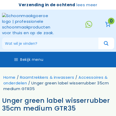
Ga
Verzending in de ochtend
lees meer
naar
de
inhoud
0
Bekijk menu
Home
/
Raamtrekkers & inwassers
/
Accessoires &
onderdelen
/ Unger green label wisserrubber 35cm
medium GTR35
Unger green label wisserrubber
35cm medium GTR35