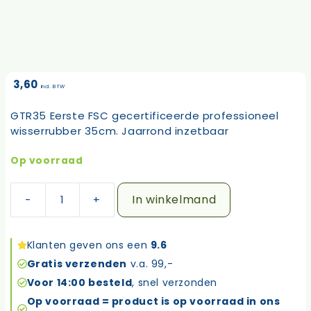
3,60
incl. BTW
GTR35 Eerste FSC gecertificeerde professioneel
wisserrubber 35cm. Jaarrond inzetbaar
Op voorraad
In winkelmand
Unger
green
label
Klanten geven ons een
9.6
wisserrubber
Gratis verzenden
v.a. 99,-
35cm
medium
Voor 14:00 besteld
, snel verzonden
GTR35
Op voorraad = product is op voorraad in ons