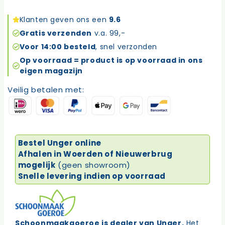
Ninja
Raamwisser
Klanten geven ons een
9.6
20cm
Gratis verzenden
v.a. 99,-
aantal
Voor 14:00 besteld
, snel verzonden
Op voorraad = product is op voorraad in ons
eigen magazijn
Veilig betalen met:
Bestel Unger online
Afhalen in Woerden of Nieuwerbrug
mogelijk
(geen showroom)
Snelle levering indien op voorraad
Schoonmaakgoeroe is dealer van Unger.
Het