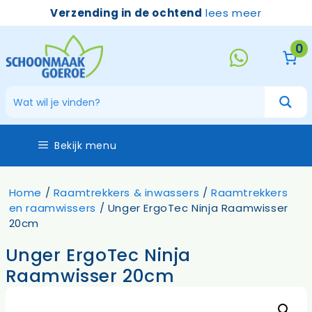
Ga
Verzending in de ochtend
lees meer
naar
de
0
inhoud
Bekijk menu
Home
/
Raamtrekkers & inwassers
/
Raamtrekkers
en raamwissers
/ Unger ErgoTec Ninja Raamwisser
20cm
Unger ErgoTec Ninja
Raamwisser 20cm