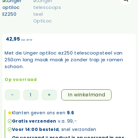
42,95
incl. BTW
Met de Unger optiloc ez250 telescoopsteel van
250cm lang maak maak je zonder trap je ramen
schoon.
Op voorraad
In winkelmand
-
+
Unger
optiLoc
EZ250
Klanten geven ons een
9.6
2-
Gratis verzenden
v.a. 99,-
delige
Voor 14:00 besteld
, snel verzonden
telescoopsteel
Op voorraad = product is op voorraad in ons