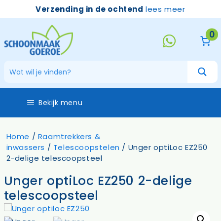
Ga
Verzending in de ochtend
lees meer
naar
de
0
inhoud
Bekijk menu
Home
/
Raamtrekkers &
inwassers
/
Telescoopstelen
/ Unger optiLoc EZ250
2-delige telescoopsteel
Unger optiLoc EZ250 2-delige
telescoopsteel