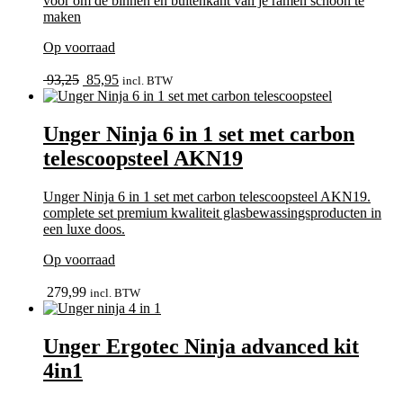
voor om de binnen en buitenkant van je ramen schoon te
maken
Op voorraad
bekijk
Oorspronkelijke
Huidige
93,25
85,95
incl. BTW
prijs
prijs
was:
is:
93,25.
85,95.
Unger Ninja 6 in 1 set met carbon
telescoopsteel AKN19
Unger Ninja 6 in 1 set met carbon telescoopsteel AKN19.
complete set premium kwaliteit glasbewassingsproducten in
een luxe doos.
Op voorraad
In winkelmand
279,99
incl. BTW
Unger Ergotec Ninja advanced kit
4in1