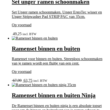
Set unger ramen schoonmaken
Set Unger ramen schoonmaken. Unger ErgoTec wisser en
Unger Stripwasher Pad STRIP PAC van 35cm.
Op voorraad
bekijk
49,25
incl. BTW
Ramenset binnen en buiten
Ramenset voor binnen en buiten. Streeploos schoonmaken
van je ramen wordt een fluitje van een cent.
Op voorraad
bekijk
Oorspronkelijke
Huidige
67,99
63,75
incl. BTW
prijs
prijs
was:
is:
67,99.
63,75.
Ramenset binnen en buiten Ninja
De Ramenset binnen en buiten ninja is een absolute topset