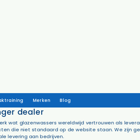
ktraining
Merken
Blog
nger dealer
erk wat glazenwassers wereldwijd vertrouwen als levera
cten die niet standaard op de website staan. We zijn ge
atersystemen
Handschoenen
le levering aan bedrijven.