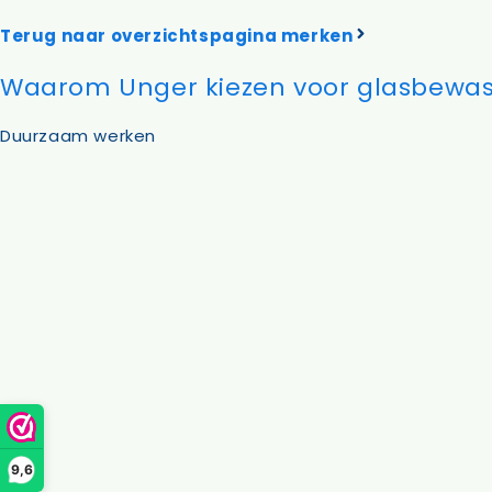
Microvezeldoeken
Raamrei
Systemen vloerreiniging
Raamrei
Terug naar overzichtspagina merken
Vloer- en glasmoppen
Glasdo
Waarom Unger kiezen voor glasbewas
Miniwringer
Telesco
Schoonmaakmachines
Stofzakken
Duurzaam werken
9,6