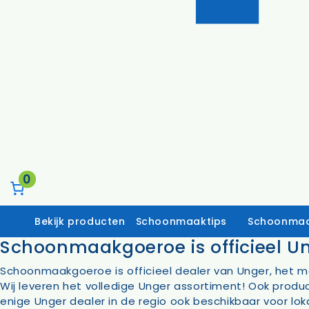
0
Bekijk producten
Schoonmaaktips
Schoonmaa
Schoonmaakgoeroe is officieel U
Schoonmaakgoeroe is officieel dealer van Unger, het m
Wij leveren het volledige Unger assortiment! Ook produ
Schoonmaakmiddelen
Zuiverw
enige Unger dealer in de regio ook beschikbaar voor loka