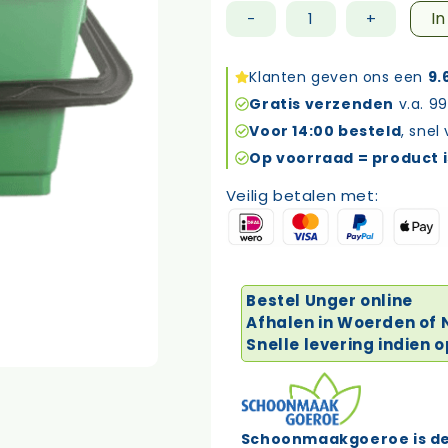
I
-
+
Unger
emmer
28
Klanten geven ons een
9.
Liter
Gratis verzenden
v.a. 99
qb220
Voor 14:00 besteld
, snel
aantal
Op voorraad = product i
Veilig betalen met:
Bestel Unger online
Afhalen in Woerden of
Snelle levering indien 
Schoonmaakgoeroe is de