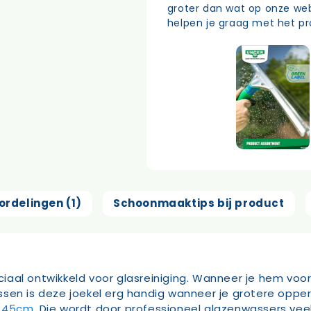
groter dan wat op onze web
helpen je graag met het pr
ordelingen (1)
Schoonmaaktips bij product
aal ontwikkeld voor glasreiniging. Wanneer je hem voor 
ssen is deze joekel erg handig wanneer je grotere oppe
n 45cm
. Die wordt door professioneel glazenwassers veel