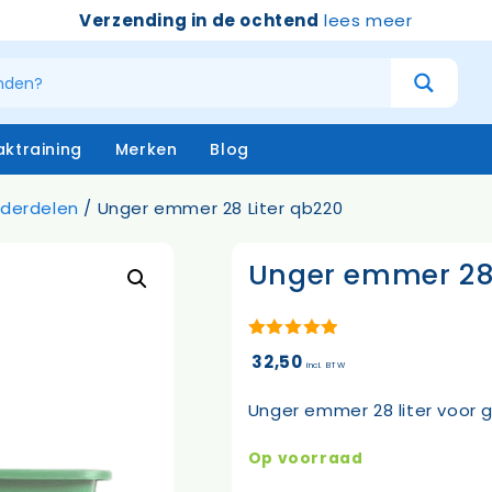
Verzending in de ochtend
lees meer
ktraining
Merken
Blog
nderdelen
/ Unger emmer 28 Liter qb220
Unger emmer 28 
atersystemen
Handschoenen
niging – buiten
Emmers
niging – binnen
Borstels & bezems
eken
Vloertrekkers
5.00
van 5
32,50
incl. BTW
opstelen
Schrapers – handtrekker
Sprayflacons
Unger emmer 28 liter voor g
Sponzen
Op=op
Op voorraad