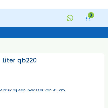
28
Liter
qb220
0
aantal
Liter qb220
Keukentextiel
Deurmatten
Toiletborstels
Handzeep
s
ebruik bij een inwasser van 45 cm