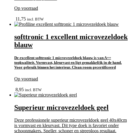
Op voorraad
In winkelmand
11,75
incl. BTW
softtronic 1 excellent microvezeldoek
blauw
De excellent softtronic 1 microvezeldoek blauw is van A++
topkwaliteit. Vormvast, kleurvast en ligt gemakkelijk in de hand.
Voor gebruik binnen het interieur. Clean room gecertificeerd
Op voorraad
In winkelmand
8,95
incl. BTW
Superieur microvezeldoek geel
Deze professionele superieur microvezeldoek geel 40x40cm
is vormvast en kleurvast. Dit type doek is favoriet onder
schoonmakers. Sneller, schoner en streeploos resultaat.