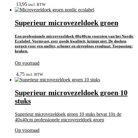
13,95
incl. BTW
Superieur microvezeldoek groen
Een professionele microvezeldoek 40x40cm voorzien van het Nordic
Ecolabel. Vormvast, zeer goede kwaliteit, krimpt niet. De doeken
zorgen voor een sneller, schoner en streeploos resultaat. Toepassing:
keuken.
Op voorraad
In winkelmand
4,75
incl. BTW
Superieur microvezeldoek groen 10
stuks
Superieur microvezeldoek groen 10 stuks bevat 10x de
40x40cm professionele microvezeldoek groen
Op voorraad
bekijk