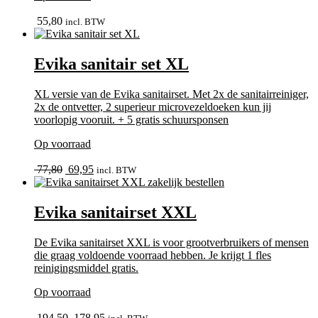
bekijk
55,80
incl. BTW
Evika sanitair set XL
XL versie van de Evika sanitairset. Met 2x de sanitairreiniger,
2x de ontvetter, 2 superieur microvezeldoeken kun jij
voorlopig vooruit. + 5 gratis schuursponsen
Op voorraad
bekijk
Oorspronkelijke
Huidige
77,80
69,95
incl. BTW
prijs
prijs
was:
is:
77,80.
69,95.
Evika sanitairset XXL
De Evika sanitairset XXL is voor grootverbruikers of mensen
die graag voldoende voorraad hebben. Je krijgt 1 fles
reinigingsmiddel gratis.
Op voorraad
bekijk
Oorspronkelijke
Huidige
194,50
178,95