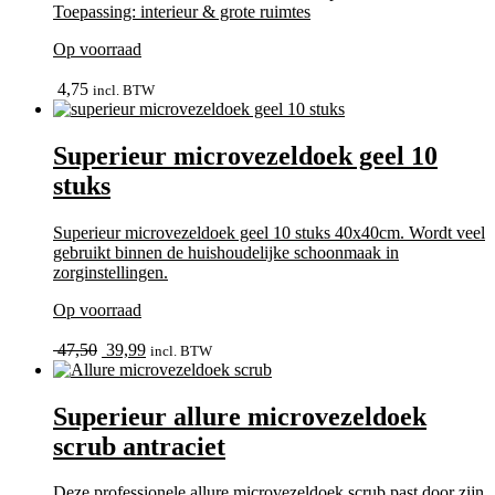
Toepassing: interieur & grote ruimtes
Op voorraad
In winkelmand
4,75
incl. BTW
Superieur microvezeldoek geel 10
stuks
Superieur microvezeldoek geel 10 stuks 40x40cm. Wordt veel
gebruikt binnen de huishoudelijke schoonmaak in
zorginstellingen.
Op voorraad
bekijk
Oorspronkelijke
Huidige
47,50
39,99
incl. BTW
prijs
prijs
was:
is:
47,50.
39,99.
Superieur allure microvezeldoek
scrub antraciet
Deze professionele allure microvezeldoek scrub past door zijn