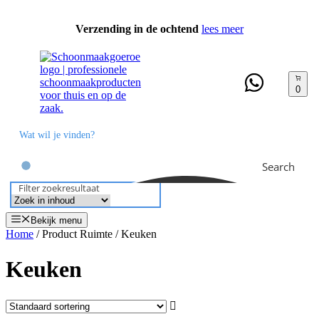
Ga
naar
Verzending in de ochtend
lees meer
de
inhoud
0
Search
Filter zoekresultaat
Bekijk menu
Home
/ Product Ruimte / Keuken
Keuken