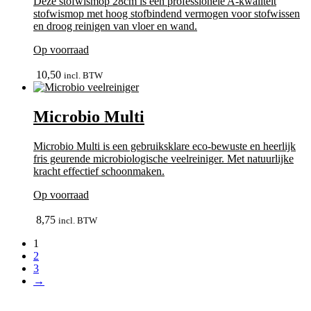
Deze stofwismop 28cm is een professionele A-kwaliteit
stofwismop met hoog stofbindend vermogen voor stofwissen
en droog reinigen van vloer en wand.
Op voorraad
In winkelmand
10,50
incl. BTW
Microbio Multi
Microbio Multi is een gebruiksklare eco-bewuste en heerlijk
fris geurende microbiologische veelreiniger. Met natuurlijke
kracht effectief schoonmaken.
Op voorraad
In winkelmand
8,75
incl. BTW
1
2
3
→