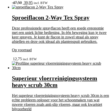
Oorspronkelijke
Huidige
47,50
39,95
incl. BTW
prijs
prijs
was:
is:
47,50.
39,95.
Sproeiflacon 2-Way Tex Spray
Deze professionele sprayflacon heeft een goede ergonomie
met een uniek lichte bediening. In één beweging kun je twee
keer sprayen. Je kunt de flacon in zowel straal als spray
afstellen en deze ook ideaal als plantenspuit gebruiken.
Op voorraad
bekijk
12,75
incl. BTW
Superieur vloerreinigingssysteem
heavy scrub 30cm
Het superieur vloerreinigingssysteem heavy scrub 30cm is een
echte probleem oplosser voor het schoonmaken van wat
ruwere vloeren zoals anti-slip vloeren, maar ook kwartsiet
bijvoorbeeld