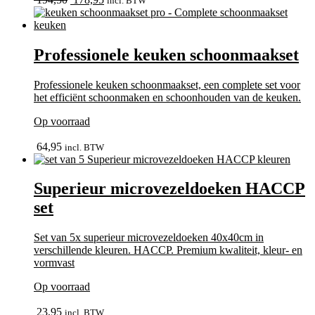
incl. BTW
prijs
prijs
was:
is:
194,50.
178,95.
Professionele keuken schoonmaakset
Professionele keuken schoonmaakset, een complete set voor
het efficiënt schoonmaken en schoonhouden van de keuken.
Op voorraad
bekijk
64,95
incl. BTW
Superieur microvezeldoeken HACCP
set
Set van 5x superieur microvezeldoeken 40x40cm in
verschillende kleuren. HACCP. Premium kwaliteit, kleur- en
vormvast
Op voorraad
bekijk
23,95
incl. BTW