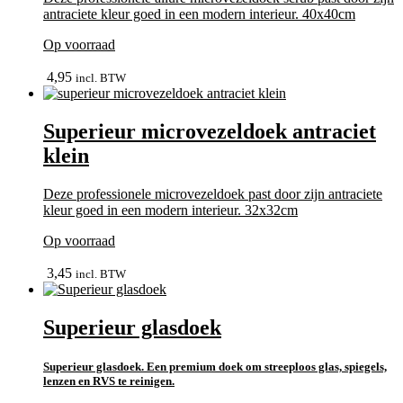
antraciete kleur goed in een modern interieur. 40x40cm
Op voorraad
In winkelmand
4,95
incl. BTW
Superieur microvezeldoek antraciet
klein
Deze professionele microvezeldoek past door zijn antraciete
kleur goed in een modern interieur. 32x32cm
Op voorraad
In winkelmand
3,45
incl. BTW
Superieur glasdoek
Superieur glasdoek. Een premium doek om streeploos glas, spiegels,
lenzen en RVS te reinigen.