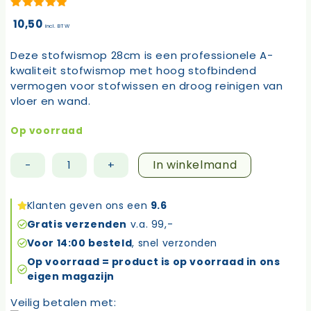
5.00
van 5
10,50
incl. BTW
Deze stofwismop 28cm is een professionele A-
kwaliteit stofwismop met hoog stofbindend
vermogen voor stofwissen en droog reinigen van
vloer en wand.
Op voorraad
In winkelmand
-
+
Stofwismop
28cm
aantal
Klanten geven ons een
9.6
Gratis verzenden
v.a. 99,-
Voor 14:00 besteld
, snel verzonden
Op voorraad = product is op voorraad in ons
eigen magazijn
Veilig betalen met: