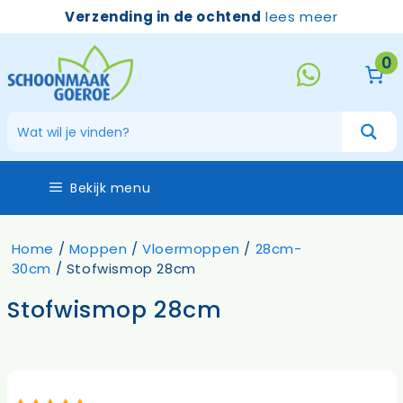
Ga
Verzending in de ochtend
lees meer
naar
de
0
inhoud
Bekijk menu
Home
/
Moppen
/
Vloermoppen
/
28cm-
30cm
/ Stofwismop 28cm
Stofwismop 28cm