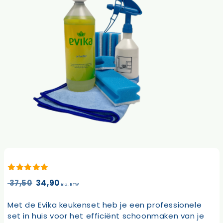
5.00
van 5
Oorspronkelijke
Huidige
37,50
34,90
incl. BTW
prijs
prijs
was:
is:
Met de Evika keukenset heb je een professionele
37,50.
34,90.
set in huis voor het efficiënt schoonmaken van je