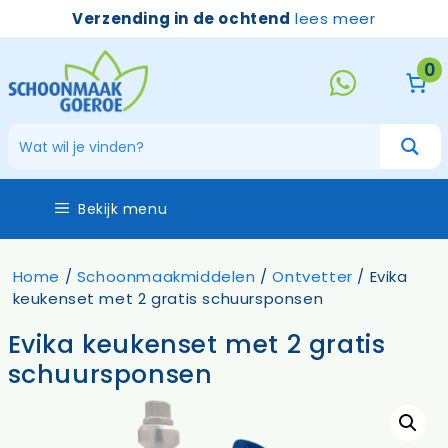
Ga
Verzending in de ochtend
lees meer
naar
de
0
inhoud
Bekijk menu
Home
/
Schoonmaakmiddelen
/
Ontvetter
/ Evika
keukenset met 2 gratis schuursponsen
Evika keukenset met 2 gratis
schuursponsen