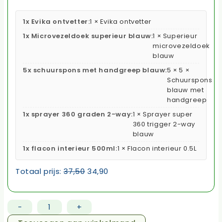
1x Evika ontvetter:
1 × Evika ontvetter
1x Microvezeldoek superieur blauw:
1 × Superieur
microvezeldoek
blauw
5x schuurspons met handgreep blauw:
5 × 5 ×
Schuurspons
blauw met
handgreep
1x sprayer 360 graden 2-way:
1 × Sprayer super
360 trigger 2-way
blauw
1x flacon interieur 500ml:
1 × Flacon interieur 0.5L
Totaal prijs:
37,50
34,90
-
+
Evika