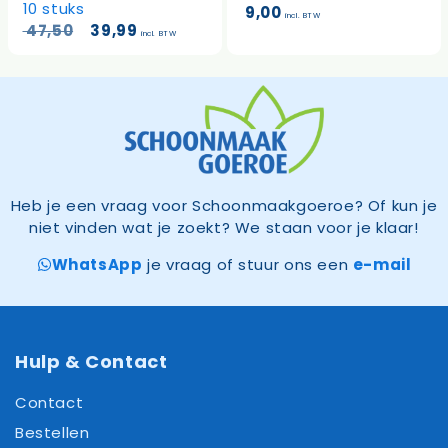
10 stuks
9,00
incl. BTW
Oorspronkelijke
Huidige
47,50
39,99
incl. BTW
prijs
prijs
was:
is:
47,50.
39,99.
Heb je een vraag voor Schoonmaakgoeroe? Of kun je
niet vinden wat je zoekt? We staan voor je klaar!
WhatsApp
je vraag of stuur ons een
e-mail
Hulp & Contact
Contact
Bestellen