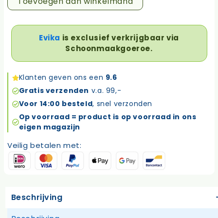
keukenset
Toevoegen aan winkelmand
met
2
gratis
Evika
is exclusief verkrijgbaar via
schuursponsen
Schoonmaakgoeroe.
aantal
Klanten geven ons een
9.6
Gratis verzenden
v.a. 99,-
Voor 14:00 besteld
, snel verzonden
Op voorraad = product is op voorraad in ons
eigen magazijn
Veilig betalen met:
Beschrijving