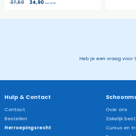
Oorspronkelijke
Huidige
37,50
34,90
incl. BTW
prijs
prijs
was:
is:
37,50.
34,90.
Heb je een vraag voor 
Hulp & Contact
Schoonm
Contact
Over ons
Bestellen
Zakelijk best
Herroepingsrecht
Cursus en tr