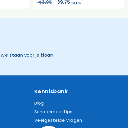
Oorspronkelijke
Huidige
43,95
39,75
incl. BTW
prijs
prijs
was:
is:
43,95.
39,75.
We staan voor je klaar!
Kennisbank
Blog
Schoonmaaktips
Veelgestelde vragen