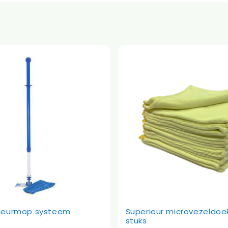
erieurmop systeem
Superieur microvezeldoek
stuks