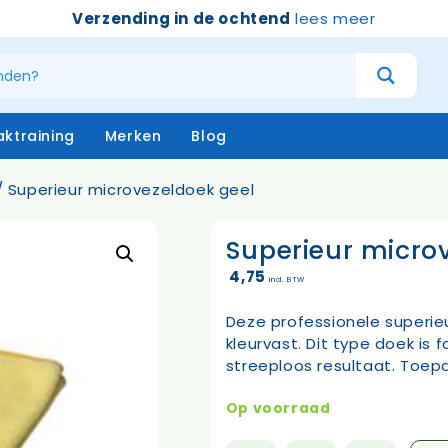
Verzending in de ochtend
lees meer
ktraining
Merken
Blog
 Superieur microvezeldoek geel
Superieur micro
atersystemen
Handschoenen
niging – buiten
Emmers
4,75
incl. BTW
niging – binnen
Borstels & bezems
eken
Vloertrekkers
Deze professionele superie
opstelen
Schrapers – handtrekker
kleurvast. Dit type doek is
Sprayflacons
streeploos resultaat. Toepa
Sponzen
Op=op
Op voorraad