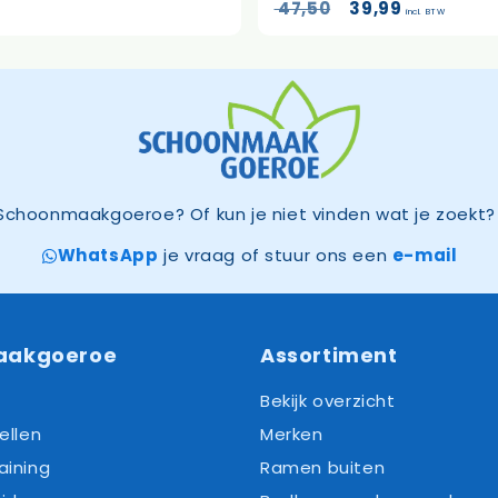
Oorspronkelijke
Huidige
47,50
39,99
incl. BTW
prijs
prijs
was:
is:
47,50.
39,99.
Schoonmaakgoeroe? Of kun je niet vinden wat je zoekt? 
WhatsApp
je vraag of stuur ons een
e-mail
aakgoeroe
Assortiment
Bekijk overzicht
ellen
Merken
aining
Ramen buiten