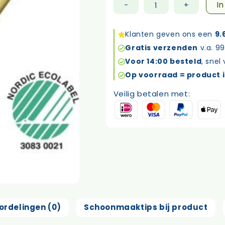
I
-
+
Superieur
microvezeldoek
geel
Klanten geven ons een
9.
aantal
Gratis verzenden
v.a. 99
Voor 14:00 besteld
, snel
Op voorraad = product i
Veilig betalen met:
ordelingen (0)
Schoonmaaktips bij product