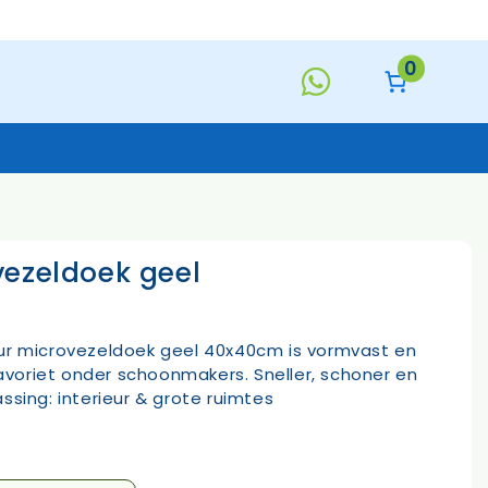
geel
aantal
0
vezeldoek geel
Keukentextiel
Deurmatten
Toiletborstels
Handzeep
ur microvezeldoek geel 40x40cm is vormvast en
s
 favoriet onder schoonmakers. Sneller, schoner en
ssing: interieur & grote ruimtes