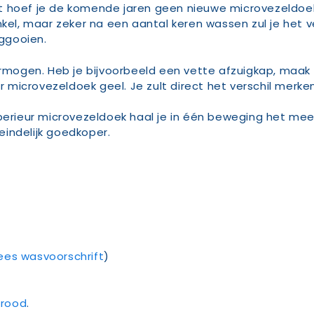
t hoef je de komende jaren geen nieuwe microvezeldoek
nkel, maar zeker na een aantal keren wassen zul je het v
ggooien.
vermogen. Heb je bijvoorbeeld een vette afzuigkap, ma
microvezeldoek geel. Je zult direct het verschil merken
rieur microvezeldoek haal je in één beweging het mees
indelijk goedkoper.
lees wasvoorschrift
)
n
rood
.