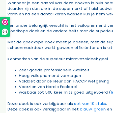
Wanneer je een aantal van deze doeken in huis heb
duurder zijn dan die in de supermarkt of huishoudwi
vorm en na een aantal keren wassen kun je hem we
Een ander belangrijk verschil is het vuilopnemend 
goedkope doek en de andere helft met de superieur 
9,6
Met de goedkope doek moet je boenen, met de supe
schoonmaakdoek werkt gewoon efficiënter en is uite
Kenmerken van de superieur microvezeldoek geel
Zeer goede professionele kwaliteit
Hoog vuilopnemend vermogen
Voldoet door de kleur aan HACCP wetgeving
Voorzien van Nordic Ecolabel
wasbaar tot 500 keer mits goed uitgevoerd (
Deze doek is ook verkrijgbaar als
set van 10 stuks
.
Deze doek is ook verkrijgbaar in het
blauw
,
groen
e