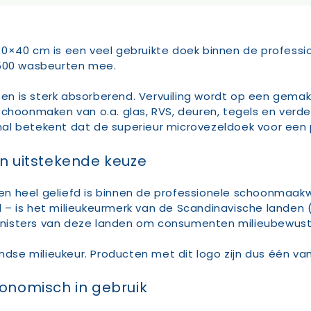
 40×40 cm is een veel gebruikte doek binnen de profes
 500 wasbeurten mee.
d en is sterk absorberend. Vervuiling wordt op een gema
choonmaken van o.a. glas, RVS, deuren, tegels en verde
l betekent dat de superieur microvezeldoek voor een pa
en uitstekende keuze
 heel geliefd is binnen de professionele schoonmaakwe
 – is het milieukeurmerk van de Scandinavische lande
e ministers van deze landen om consumenten milieubewus
ndse milieukeur. Producten met dit logo zijn dus één van
conomisch in gebruik