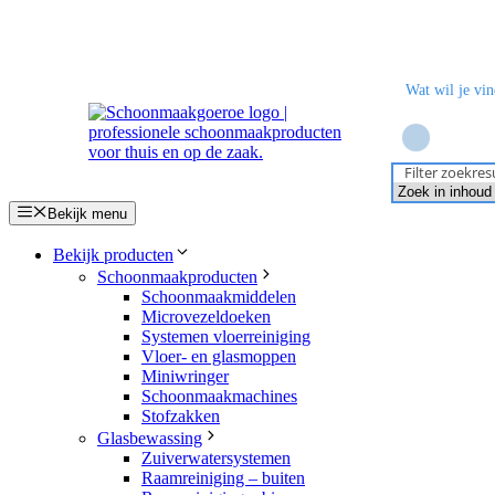
Ga
naar
de
inhoud
Filter zoekres
Bekijk menu
Bekijk producten
Schoonmaakproducten
Schoonmaakmiddelen
Microvezeldoeken
Systemen vloerreiniging
Vloer- en glasmoppen
Miniwringer
Schoonmaakmachines
Stofzakken
Glasbewassing
Zuiverwatersystemen
Raamreiniging – buiten