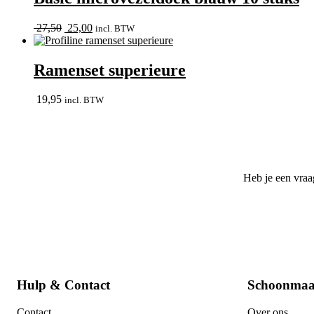
Oorspronkelijke
Huidige
27,50
25,00
incl. BTW
prijs
prijs
was:
is:
27,50.
25,00.
Ramenset superieure
19,95
incl. BTW
Heb je een vraa
Hulp & Contact
Schoonmaa
Contact
Over ons