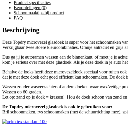
Product specificaties
Beoordelingen (0)
Schoonmaaktips bij product
FAQ
Beschrijving
Deze Topdry microvezel glasdoek is super voor het schoonmaken van s
Verkrijgbaar twee stoere kleurcombinaties. Oranje-antraciet en grijs
Dus ga jij je autoramen wassen aan de binnenkant, of moet je je ach
kom je serieus over met deze glasdoek. Als je deze doek in je auto heb
Behalve de looks heeft deze microvezeldoek speciaal voor ruiten ook
dat je met deze doek echt goed efficient kan schoonmaken. De doek is
Wassen zonder wasverzachter of andere doeken waar wax/vettige pro
Wassen op 60 graden.
Let op: zand op je doek = krassen! Hou de doek schoon van zand en 
De Topdry microvezel glasdoek is ook te gebruiken voor:
Bril schoonmaken, rvs schoonmaken (met de schuurrichting mee), sp