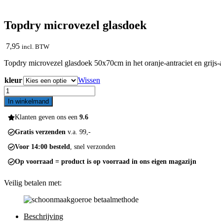
Topdry microvezel glasdoek
7,95
incl. BTW
Topdry microvezel glasdoek 50x70cm in het oranje-antraciet en grijs-a
kleur
Wissen
Topdry
microvezel
In winkelmand
glasdoek
aantal
Klanten geven ons een
9.6
Gratis verzenden
v.a. 99,-
Voor 14:00 besteld
, snel verzonden
Op voorraad = product is op voorraad in ons eigen magazijn
Veilig betalen met:
Beschrijving