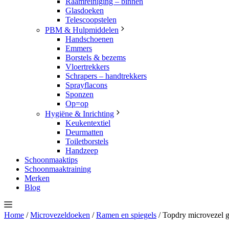
Raamreiniging – binnen
Glasdoeken
Telescoopstelen
PBM & Hulpmiddelen
Handschoenen
Emmers
Borstels & bezems
Vloertrekkers
Schrapers – handtrekkers
Sprayflacons
Sponzen
Op=op
Hygiëne & Inrichting
Keukentextiel
Deurmatten
Toiletborstels
Handzeep
Schoonmaaktips
Schoonmaaktraining
Merken
Blog
Home
/
Microvezeldoeken
/
Ramen en spiegels
/ Topdry microvezel 