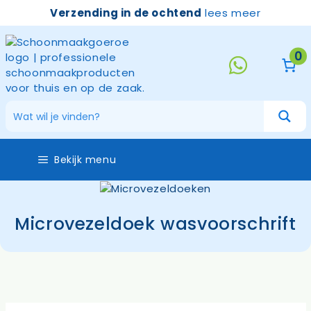
Ga
Verzending in de ochtend
lees meer
naar
de
inhoud
0
Bekijk menu
Microvezeldoek wasvoorschrift