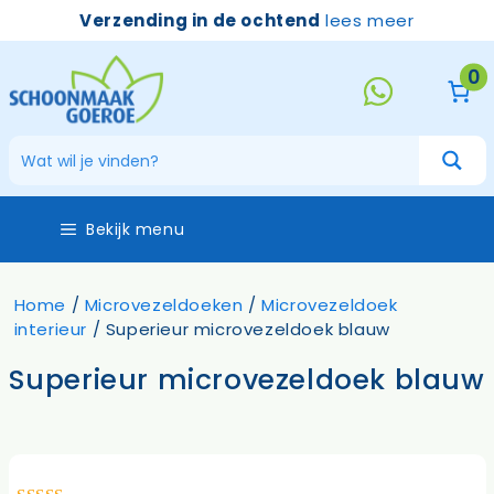
Ga
Verzending in de ochtend
lees meer
naar
de
0
inhoud
Bekijk menu
Home
/
Microvezeldoeken
/
Microvezeldoek
interieur
/ Superieur microvezeldoek blauw
Superieur microvezeldoek blauw