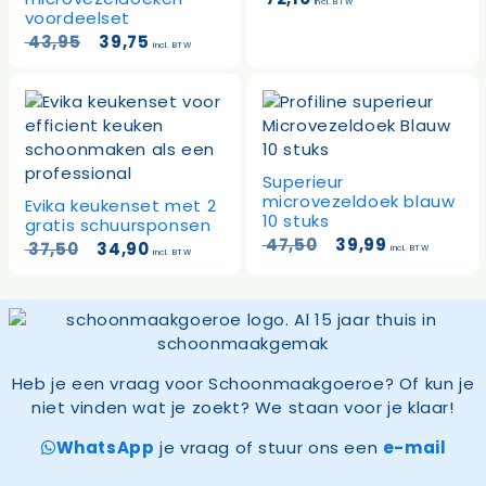
incl. BTW
voordeelset
Oorspronkelijke
Huidige
43,95
39,75
incl. BTW
prijs
prijs
was:
is:
43,95.
39,75.
Superieur
microvezeldoek blauw
Evika keukenset met 2
10 stuks
gratis schuursponsen
Oorspronkelijke
Huidige
47,50
39,99
Oorspronkelijke
Huidige
37,50
34,90
incl. BTW
incl. BTW
prijs
prijs
prijs
prijs
was:
is:
was:
is:
47,50.
39,99.
37,50.
34,90.
Heb je een vraag voor Schoonmaakgoeroe? Of kun je
niet vinden wat je zoekt? We staan voor je klaar!
WhatsApp
je vraag of stuur ons een
e-mail