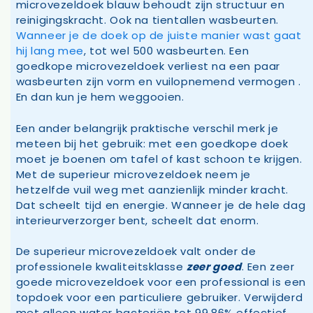
microvezeldoek blauw behoudt zijn structuur en
reinigingskracht. Ook na tientallen wasbeurten.
Wanneer je de doek op de juiste manier wast gaat
hij lang mee
, tot wel 500 wasbeurten. Een
goedkope microvezeldoek verliest na een paar
wasbeurten zijn vorm en vuilopnemend vermogen .
En dan kun je hem weggooien.
Een ander belangrijk praktische verschil merk je
meteen bij het gebruik: met een goedkope doek
moet je boenen om tafel of kast schoon te krijgen.
Met de superieur microvezeldoek neem je
hetzelfde vuil weg met aanzienlijk minder kracht.
Dat scheelt tijd en energie. Wanneer je de hele dag
interieurverzorger bent, scheelt dat enorm.
De superieur microvezeldoek valt onder de
professionele kwaliteitsklasse
zeer goed
. Een zeer
goede microvezeldoek voor een professional is een
topdoek voor een particuliere gebruiker. Verwijderd
met alleen water bacteriën tot 99,86% effectief.