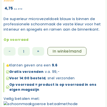
5.00
van 5
4,75
incl. BTW
De superieur microvezeldoek blauw is binnen de
professionele schoonmaak de vaste kleur voor het
interieur en spiegels en ramen aan de binnenkant.
Op voorraad
In winkelmand
-
+
Superieur
microvezeldoek
blauw
Klanten geven ons een
9.6
aantal
Gratis verzenden
v.a. 99,-
Voor 14:00 besteld
, snel verzonden
Op voorraad = product is op voorraad in ons
eigen magazijn
Veilig betalen met: