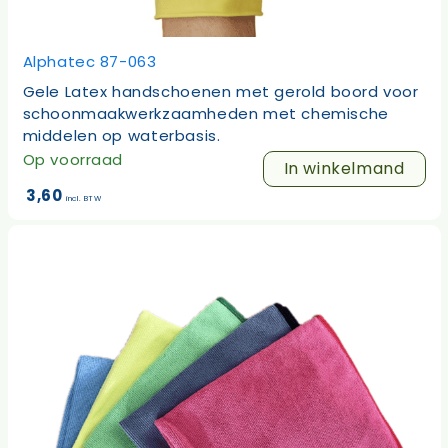
Alphatec 87-063
Gele Latex handschoenen met gerold boord voor
schoonmaakwerkzaamheden met chemische
middelen op waterbasis.
Op voorraad
Dit
In winkelmand
product
3,60
incl. BTW
heeft
meerdere
variaties.
Deze
optie
kan
gekozen
worden
op
de
productpagina