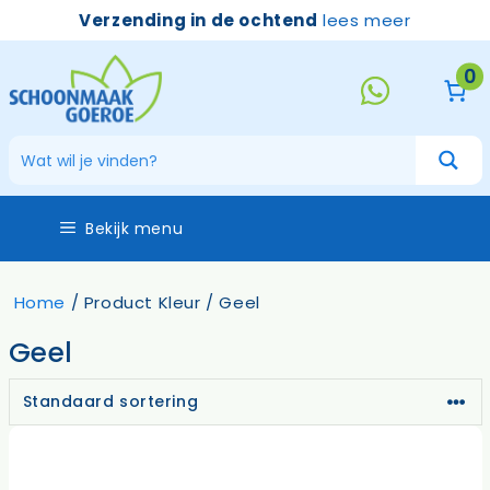
Ga
Verzending in de ochtend
lees meer
naar
de
0
inhoud
Bekijk menu
Home
/ Product Kleur / Geel
Geel