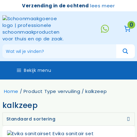
Ga
Verzending in de ochtend
lees meer
naar
de
inhoud
0
Bekijk menu
Home
/ Product Type vervuiling / kalkzeep
kalkzeep