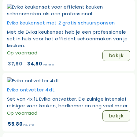
Evika keukenset met 2 gratis schuursponsen
Met de Evika keukenset heb je een professionele
set in huis voor het efficiënt schoonmaken van je
keuken.
Op voorraad
bekijk
Oorspronkelijke
Huidige
37,50
34,90
incl. BTW
prijs
prijs
was:
is:
37,50.
34,90.
Evika ontvetter 4x1L
Set van 4x 1L Evika ontvetter. De zuinige intensief
reiniger voor keuken, badkamer en nog veel meer.
Op voorraad
bekijk
55,80
incl. BTW