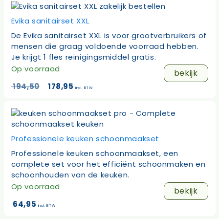
Evika sanitairset XXL
De Evika sanitairset XXL is voor grootverbruikers of
mensen die graag voldoende voorraad hebben.
Je krijgt 1 fles reinigingsmiddel gratis.
Op voorraad
bekijk
Oorspronkelijke
Huidige
194,50
178,95
incl. BTW
prijs
prijs
was:
is:
194,50.
178,95.
Professionele keuken schoonmaakset
Professionele keuken schoonmaakset, een
complete set voor het efficiënt schoonmaken en
schoonhouden van de keuken.
Op voorraad
bekijk
64,95
incl. BTW