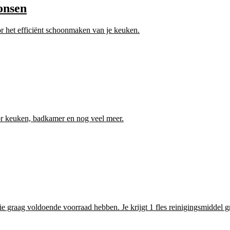
onsen
or het efficiënt schoonmaken van je keuken.
oor keuken, badkamer en nog veel meer.
 graag voldoende voorraad hebben. Je krijgt 1 fles reinigingsmiddel gr