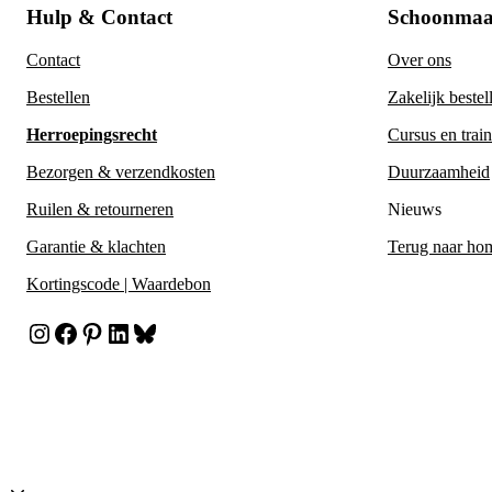
Hulp & Contact
Schoonmaa
Contact
Over ons
Bestellen
Zakelijk bestel
Herroepingsrecht
Cursus en trai
Bezorgen & verzendkosten
Duurzaamheid
Ruilen & retourneren
Nieuws
Garantie & klachten
Terug naar ho
Kortingscode | Waardebon
Instagram
Facebook
Pinterest
LinkedIn
Bluesky