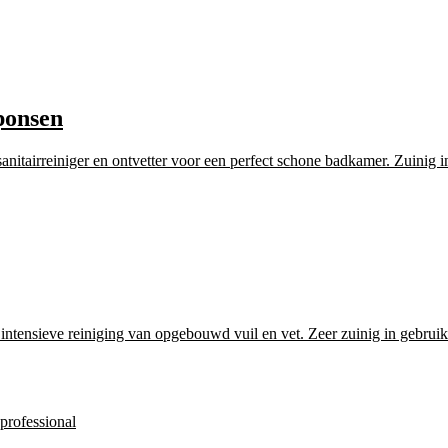
sponsen
anitairreiniger en ontvetter voor een perfect schone badkamer. Zuinig 
intensieve reiniging van opgebouwd vuil en vet. Zeer zuinig in gebruik