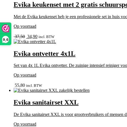
Evika keukenset met 2 gratis schuursp
Met de Evika keukenset heb je een professionele set in huis vo
Op voorraad
bekijk
Oorspronkelijke
Huidige
37,50
34,90
incl. BTW
9,6
prijs
prijs
was:
is:
37,50.
34,90.
Evika ontvetter 4x1L
Set van 4x 1L Evika ontvetter. De zuinige intensief reiniger v
Op voorraad
bekijk
55,80
incl. BTW
Evika sanitairset XXL
De Evika sanitairset XXL is voor grootverbruikers of mensen die
Op voorraad