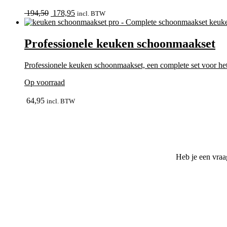
bekijk
Oorspronkelijke
Huidige
194,50
178,95
incl. BTW
prijs
prijs
was:
is:
194,50.
178,95.
Professionele keuken schoonmaakset
Professionele keuken schoonmaakset, een complete set voor h
Op voorraad
bekijk
64,95
incl. BTW
Heb je een vraa