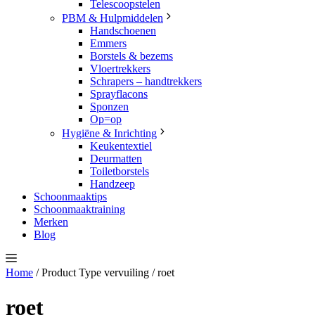
Telescoopstelen
PBM & Hulpmiddelen
Handschoenen
Emmers
Borstels & bezems
Vloertrekkers
Schrapers – handtrekkers
Sprayflacons
Sponzen
Op=op
Hygiëne & Inrichting
Keukentextiel
Deurmatten
Toiletborstels
Handzeep
Schoonmaaktips
Schoonmaaktraining
Merken
Blog
Home
/ Product Type vervuiling / roet
roet