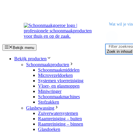
Ga
naar
de
inhoud
Filter zoekres
Bekijk menu
Bekijk producten
Schoonmaakproducten
Schoonmaakmiddelen
Microvezeldoeken
Systemen vloerreiniging
Vloer- en glasmoppen
Miniwringer
Schoonmaakmachines
Stofzakken
Glasbewassing
Zuiverwatersystemen
Raamreiniging – buiten
Raamreiniging – binnen
Glasdoeken