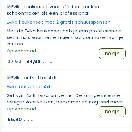
Evika keukenset met 2 gratis schuursponsen
Met de Evika keukenset heb je een professionele
set in huis voor het efficiënt schoonmaken van je
keuken.
Op voorraad
bekijk
Oorspronkelijke
Huidige
37,50
34,90
incl. BTW
prijs
prijs
was:
is:
37,50.
34,90.
Evika ontvetter 4x1L
Set van 4x 1L Evika ontvetter. De zuinige intensief
reiniger voor keuken, badkamer en nog veel meer.
Op voorraad
bekijk
55,80
incl. BTW