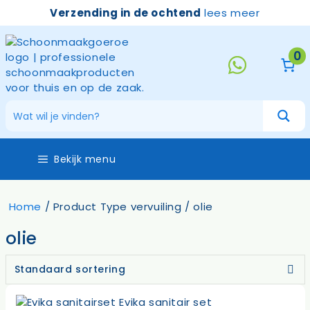
Ga
Verzending in de ochtend
lees meer
naar
de
inhoud
0
Bekijk menu
Home
/ Product Type vervuiling / olie
olie