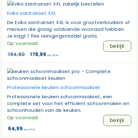
Evika sanitairset XXL
De Evika sanitairset XXL is voor grootverbruikers of
mensen die graag voldoende voorraad hebben.
Je krijgt 1 fles reinigingsmiddel gratis.
Op voorraad
bekijk
Oorspronkelijke
Huidige
194,50
178,95
incl. BTW
prijs
prijs
was:
is:
194,50.
178,95.
Professionele keuken schoonmaakset
Professionele keuken schoonmaakset, een
complete set voor het efficiënt schoonmaken en
schoonhouden van de keuken.
Op voorraad
bekijk
64,95
incl. BTW