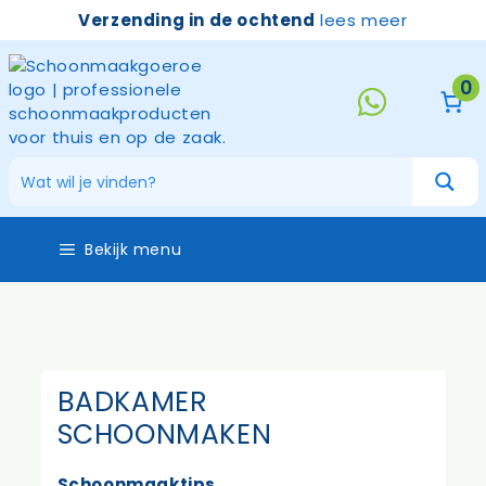
Ga
Verzending in de ochtend
lees meer
naar
de
inhoud
0
Bekijk menu
BADKAMER
SCHOONMAKEN
Schoonmaaktips