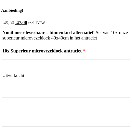
Aanbieding!
Oorspronkelijke
Huidige
49,50
47,00
incl. BTW
prijs
prijs
Nooit meer leverbaar – binnenkort alternatief.
Set van 10x onze
was:
is:
superieur microvezeldoek 40x40cm in het antraciet
49,50.
47,00.
10x Superieur microvezeldoek antraciet
Uitverkocht