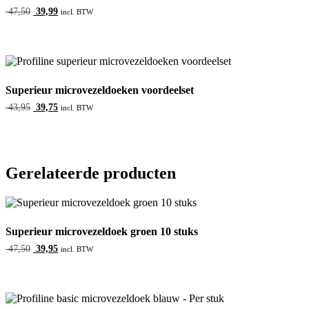
Oorspronkelijke
Huidige
47,50
39,99
incl. BTW
prijs
prijs
was:
is:
47,50.
39,99.
Superieur microvezeldoeken voordeelset
Oorspronkelijke
Huidige
43,95
39,75
incl. BTW
prijs
prijs
was:
is:
43,95.
39,75.
Gerelateerde producten
Superieur microvezeldoek groen 10 stuks
Oorspronkelijke
Huidige
47,50
39,95
incl. BTW
prijs
prijs
was:
is:
47,50.
39,95.