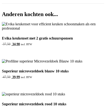
Anderen kochten ook...
Evika keukenset met 2 gratis schuursponsen
Oorspronkelijke
Huidige
37,50
34,90
incl. BTW
prijs
prijs
was:
is:
37,50.
34,90.
Superieur microvezeldoek blauw 10 stuks
Oorspronkelijke
Huidige
47,50
39,99
incl. BTW
prijs
prijs
was:
is:
47,50.
39,99.
Superieur microvezeldoek rood 10 stuks