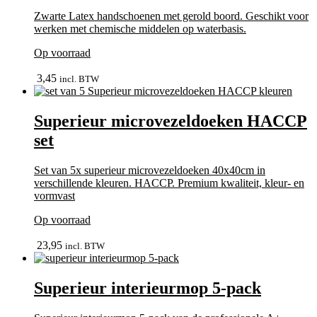
Zwarte Latex handschoenen met gerold boord. Geschikt voor
werken met chemische middelen op waterbasis.
Op voorraad
Dit
In winkelmand
product
3,45
incl. BTW
heeft
meerdere
variaties.
Superieur microvezeldoeken HACCP
Deze
set
optie
kan
gekozen
Set van 5x superieur microvezeldoeken 40x40cm in
worden
verschillende kleuren. HACCP. Premium kwaliteit, kleur- en
op
vormvast
de
productpagina
Op voorraad
bekijk
23,95
incl. BTW
Superieur interieurmop 5-pack