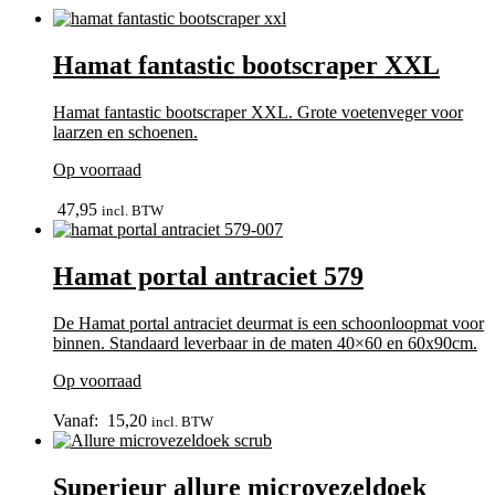
Hamat fantastic bootscraper XXL
Hamat fantastic bootscraper XXL. Grote voetenveger voor
laarzen en schoenen.
Op voorraad
In winkelmand
47,95
incl. BTW
Hamat portal antraciet 579
De Hamat portal antraciet deurmat is een schoonloopmat voor
binnen. Standaard leverbaar in de maten 40×60 en 60x90cm.
Op voorraad
Dit
In winkelmand
product
Vanaf:
15,20
incl. BTW
heeft
meerdere
variaties.
Superieur allure microvezeldoek