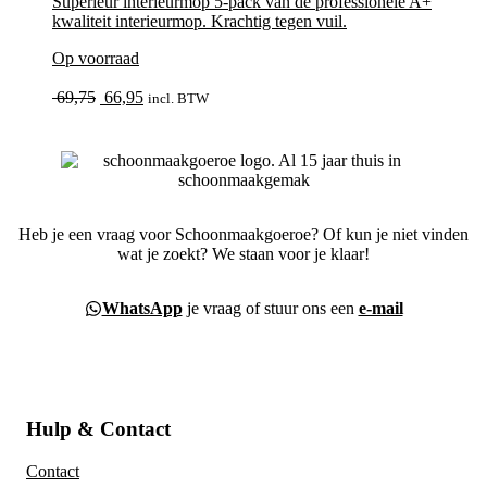
Superieur interieurmop 5-pack van de professionele A+
kwaliteit interieurmop. Krachtig tegen vuil.
Op voorraad
bekijk
Oorspronkelijke
Huidige
69,75
66,95
incl. BTW
prijs
prijs
was:
is:
69,75.
66,95.
Heb je een vraag voor Schoonmaakgoeroe? Of kun je niet vinden
wat je zoekt? We staan voor je klaar!
WhatsApp
je vraag of stuur ons een
e-mail
Hulp & Contact
Contact