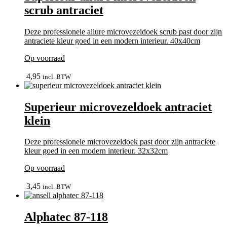
Deze
scrub antraciet
optie
kan
gekozen
Deze professionele allure microvezeldoek scrub past door zijn
worden
antraciete kleur goed in een modern interieur. 40x40cm
op
de
Op voorraad
productpagina
In winkelmand
4,95
incl. BTW
Superieur microvezeldoek antraciet
klein
Deze professionele microvezeldoek past door zijn antraciete
kleur goed in een modern interieur. 32x32cm
Op voorraad
In winkelmand
3,45
incl. BTW
Alphatec 87-118