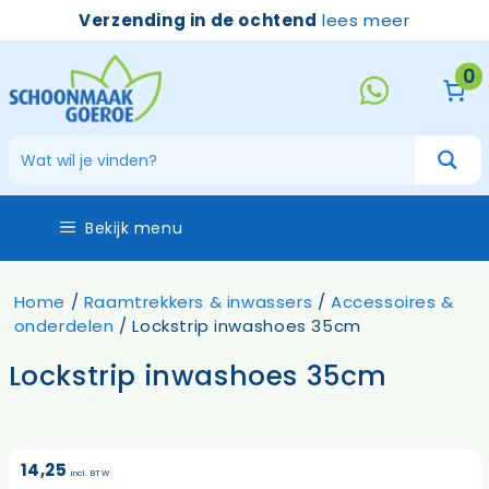
Ga
Verzending in de ochtend
lees meer
naar
de
0
inhoud
Bekijk menu
Home
/
Raamtrekkers & inwassers
/
Accessoires &
onderdelen
/ Lockstrip inwashoes 35cm
Lockstrip inwashoes 35cm
14,25
incl. BTW