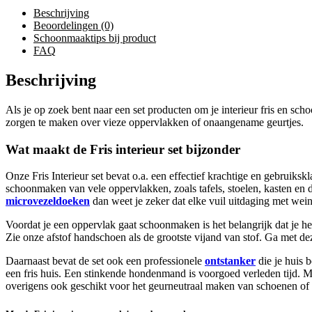
Beschrijving
Beoordelingen (0)
Schoonmaaktips bij product
FAQ
Beschrijving
Als je op zoek bent naar een set producten om je interieur fris en sch
zorgen te maken over vieze oppervlakken of onaangename geurtjes.
Wat maakt de Fris interieur set bijzonder
Onze Fris Interieur set bevat o.a. een effectief krachtige en gebruiksk
schoonmaken van vele oppervlakken, zoals tafels, stoelen, kasten en d
microvezeldoeken
dan weet je zeker dat elke vuil uitdaging met wei
Voordat je een oppervlak gaat schoonmaken is het belangrijk dat je he
Zie onze afstof handschoen als de grootste vijand van stof. Ga met de
Daarnaast bevat de set ook een professionele
ontstanker
die je huis b
een fris huis. Een stinkende hondenmand is voorgoed verleden tijd. Ma
overigens ook geschikt voor het geurneutraal maken van schoenen of b