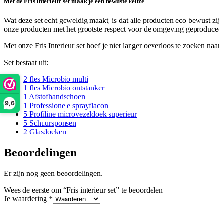
Met de Fris interieur set maak je een bewuste keuze
Wat deze set echt geweldig maakt, is dat alle producten eco bewust z
onze producten met het grootste respect voor de omgeving geproduc
Met onze Fris Interieur set hoef je niet langer oeverloos te zoeken na
Set bestaat uit:
2 fles Microbio multi
1 fles Microbio ontstanker
1 Afstofhandschoen
9,6
1 Professionele sprayflacon
5 Profiline microvezeldoek superieur
5 Schuursponsen
2 Glasdoeken
Beoordelingen
Er zijn nog geen beoordelingen.
Wees de eerste om “Fris interieur set” te beoordelen
Je waardering
*