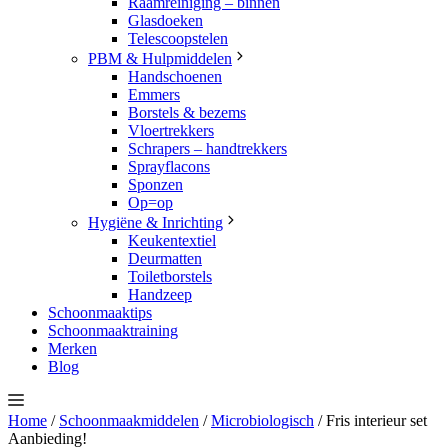
Raamreiniging – binnen
Glasdoeken
Telescoopstelen
PBM & Hulpmiddelen
Handschoenen
Emmers
Borstels & bezems
Vloertrekkers
Schrapers – handtrekkers
Sprayflacons
Sponzen
Op=op
Hygiëne & Inrichting
Keukentextiel
Deurmatten
Toiletborstels
Handzeep
Schoonmaaktips
Schoonmaaktraining
Merken
Blog
Home
/
Schoonmaakmiddelen
/
Microbiologisch
/ Fris interieur set
Aanbieding!