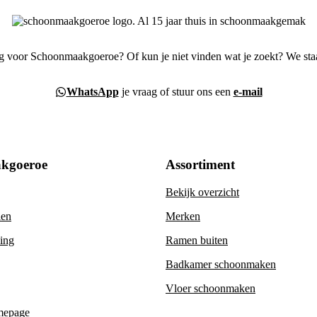
g voor Schoonmaakgoeroe? Of kun je niet vinden wat je zoekt? We staa
WhatsApp
je vraag of stuur ons een
e-mail
kgoeroe
Assortiment
Bekijk overzicht
len
Merken
ning
Ramen buiten
Badkamer schoonmaken
Vloer schoonmaken
mepage