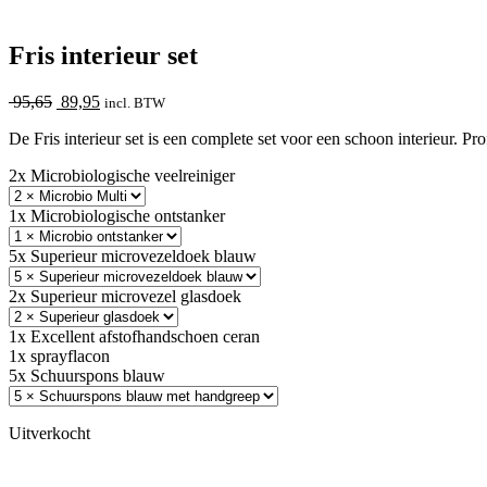
Fris interieur set
Oorspronkelijke
Huidige
95,65
89,95
incl. BTW
prijs
prijs
De Fris interieur set is een complete set voor een schoon interieur. P
was:
is:
95,65.
89,95.
2x Microbiologische veelreiniger
1x Microbiologische ontstanker
5x Superieur microvezeldoek blauw
2x Superieur microvezel glasdoek
1x Excellent afstofhandschoen ceran
1x sprayflacon
5x Schuurspons blauw
Uitverkocht