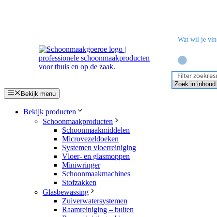
Ga
naar
de
inhoud
Filter zoekres
Bekijk menu
Bekijk producten
Schoonmaakproducten
Schoonmaakmiddelen
Microvezeldoeken
Systemen vloerreiniging
Vloer- en glasmoppen
Miniwringer
Schoonmaakmachines
Stofzakken
Glasbewassing
Zuiverwatersystemen
Raamreiniging – buiten