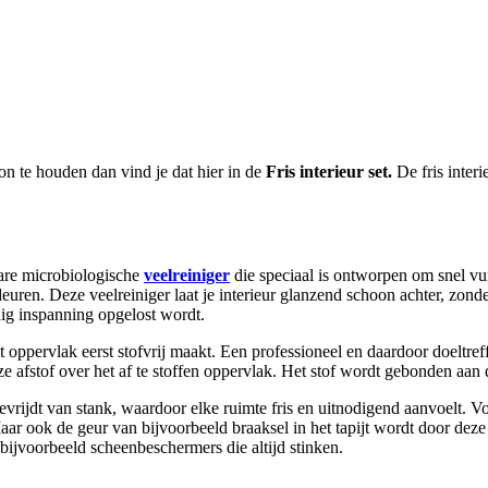
oon te houden dan vind je dat hier in de
Fris interieur set.
De fris interi
lare microbiologische
veelreiniger
die speciaal is ontworpen om snel vuil
euren. Deze veelreiniger laat je interieur glanzend schoon achter, zonde
nig inspanning opgelost wordt.
t oppervlak eerst stofvrij maakt. Een professioneel en daardoor doeltre
ze afstof over het af te stoffen oppervlak. Het stof wordt gebonden aan
evrijdt van stank, waardoor elke ruimte fris en uitnodigend aanvoelt. Vo
ar ook de geur van bijvoorbeeld braaksel in het tapijt wordt door deze
ijvoorbeeld scheenbeschermers die altijd stinken.