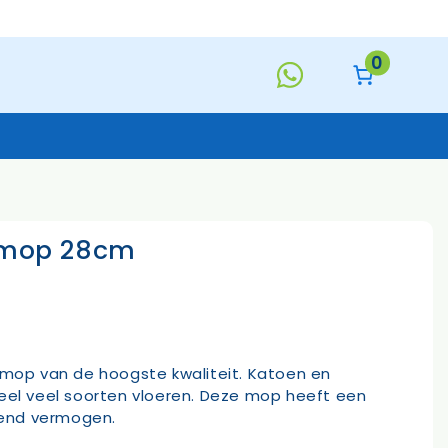
mop
28cm
aantal
0
c mop 28cm
Keukentextiel
Deurmatten
Toiletborstels
Handzeep
s
ermop van de hoogste kwaliteit. Katoen en
heel veel soorten vloeren. Deze mop heeft een
end vermogen.