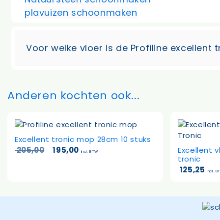
plavuizen schoonmaken
Voor welke vloer is de Profiline excellent
Anderen kochten ook...
Excellent tronic mop 28cm 10 stuks
Oorspronkelijke
Huidige
205,00
195,00
Excellent 
incl. BTW
prijs
prijs
tronic
was:
is:
125,25
incl. 
205,00.
195,00.