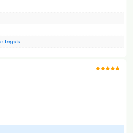
r tegels
5
van 5