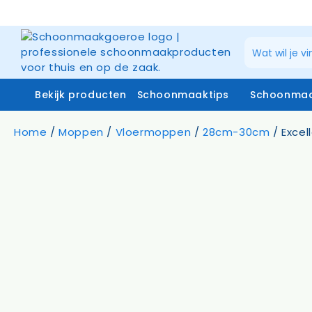
Ga
naar
de
inhoud
Bekijk producten
Schoonmaaktips
Schoonmaa
Home
/
Moppen
/
Vloermoppen
/
28cm-30cm
/ Excel
Schoonmaakmiddelen
Zuiverw
Microvezeldoeken
Raamrei
Systemen vloerreiniging
Raamrei
Vloer- en glasmoppen
Glasdo
Miniwringer
Telesco
Schoonmaakmachines
Stofzakken