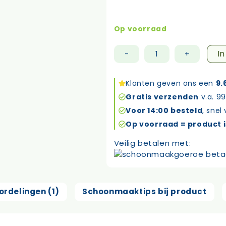
Op voorraad
I
-
+
Excellent
Tronic
mop
Klanten geven ons een
9.
28cm
Gratis verzenden
v.a. 99
aantal
Voor 14:00 besteld
, snel
Op voorraad = product i
Veilig betalen met:
ordelingen (1)
Schoonmaaktips bij product