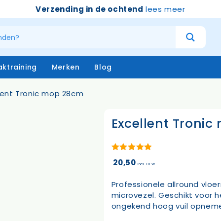
Verzending in de ochtend
lees meer
ktraining
Merken
Blog
lent Tronic mop 28cm
Excellent Troni
atersystemen
Handschoenen
niging – buiten
Emmers
niging – binnen
Borstels & bezems
eken
Vloertrekkers
5.00
van 5
20,50
incl. BTW
opstelen
Schrapers – handtrekker
Sprayflacons
Professionele allround vlo
Sponzen
microvezel. Geschikt voor 
Op=op
ongekend hoog vuil opnem