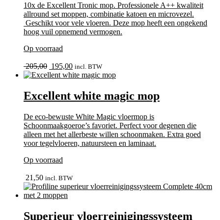
10x de Excellent Tronic mop. Professionele A++ kwaliteit
allround set moppen, combinatie katoen en microvezel.
Geschikt voor vele vloeren. Deze mop heeft een ongekend
hoog vuil opnemend vermogen.
Op voorraad
bekijk
Oorspronkelijke
Huidige
205,00
195,00
incl. BTW
prijs
prijs
was:
is:
205,00.
195,00.
Excellent white magic mop
De eco-bewuste White Magic vloermop is
Schoonmaakgoeroe’s favoriet. Perfect voor degenen die
alleen met het allerbeste willen schoonmaken. Extra goed
voor tegelvloeren, natuursteen en laminaat.
Op voorraad
In winkelmand
21,50
incl. BTW
Superieur vloerreinigingssysteem