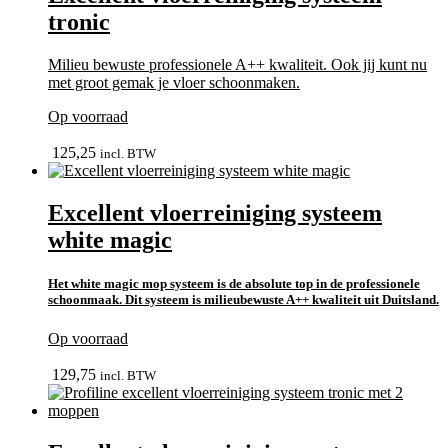
tronic
Milieu bewuste professionele A++ kwaliteit. Ook jij kunt nu
met groot gemak je vloer schoonmaken.
Op voorraad
bekijk
125,25
incl. BTW
Excellent vloerreiniging systeem
white magic
Het white magic mop systeem is de absolute top in de professionele
schoonmaak. Dit systeem is milieubewuste A++ kwaliteit uit Duitsland.
Op voorraad
bekijk
129,75
incl. BTW