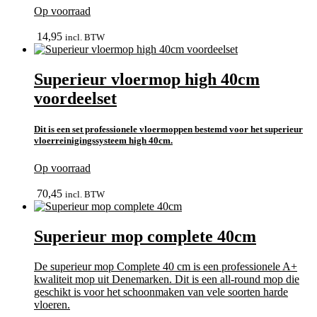
Op voorraad
In winkelmand
14,95
incl. BTW
Superieur vloermop high 40cm
voordeelset
Dit is een set professionele vloermoppen bestemd voor het
superieur
vloerreinigingssysteem high 40cm.
Op voorraad
bekijk
70,45
incl. BTW
Superieur mop complete 40cm
De superieur mop Complete 40 cm is een professionele A+
kwaliteit mop uit Denemarken. Dit is een all-round mop die
geschikt is voor het schoonmaken van vele soorten harde
vloeren.