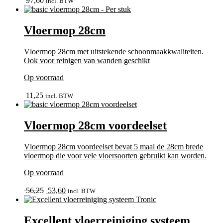
97,60
incl. BTW
Vloermop 28cm
Vloermop 28cm met uitstekende schoonmaakkwaliteiten.
Ook voor reinigen van wanden geschikt
Op voorraad
In winkelmand
11,25
incl. BTW
Vloermop 28cm voordeelset
Vloermop 28cm voordeelset bevat 5 maal de 28cm brede
vloermop die voor vele vloersoorten gebruikt kan worden.
Op voorraad
bekijk
Oorspronkelijke
Huidige
56,25
53,60
incl. BTW
prijs
prijs
was:
is:
56,25.
53,60.
Excellent vloerreiniging systeem