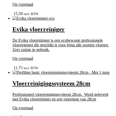
Op voorraad
In winkelmand
15,50
incl. BTW
Evika vloerreiniger
De Evika vloerreiniger is een ecobewuste professionele
vloerreiniger die geschikt is voor bijna alle soorten vloeren.
Zeer zuinig in gebruik.
Op voorraad
In winkelmand
11,75
incl. BTW
Vloerreinigingssysteem 28cm
Professioneel vloerreinigingsysteem 28cm. Word geleverd
met Evika vloerreiniger en een vloermop van 28cm
Op voorraad
bekijk