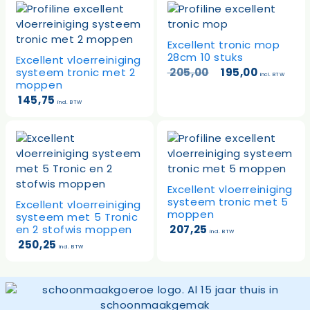
Excellent tronic mop
28cm 10 stuks
Excellent vloerreiniging
Oorspronkelijk
Huidige
systeem tronic met 2
205,00
195,00
incl. BTW
prijs
prijs
moppen
was:
is:
145,75
incl. BTW
205,00.
195,00.
Excellent vloerreiniging
systeem tronic met 5
Excellent vloerreiniging
moppen
systeem met 5 Tronic
en 2 stofwis moppen
207,25
incl. BTW
250,25
incl. BTW