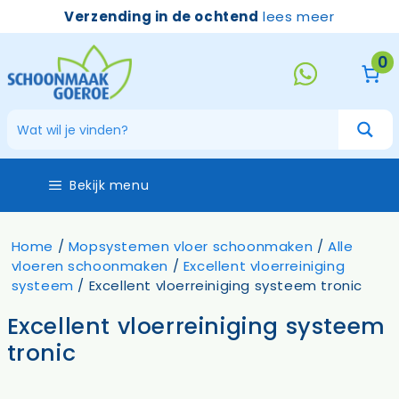
Ga
Verzending in de ochtend
lees meer
naar
de
0
inhoud
Bekijk menu
Home
/
Mopsystemen vloer schoonmaken
/
Alle
vloeren schoonmaken
/
Excellent vloerreiniging
systeem
/ Excellent vloerreiniging systeem tronic
Excellent vloerreiniging systeem
tronic