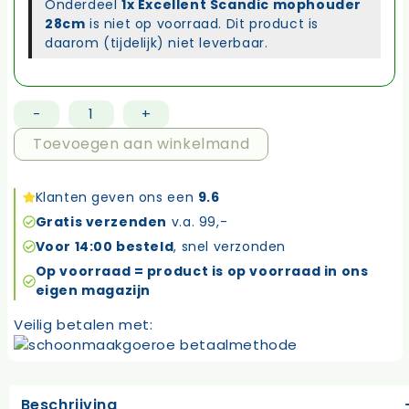
Onderdeel
1x Excellent Scandic mophouder
28cm
is niet op voorraad. Dit product is
daarom (tijdelijk) niet leverbaar.
-
+
Excellent
vloerreiniging
Toevoegen aan winkelmand
systeem
tronic
Klanten geven ons een
9.6
aantal
Gratis verzenden
v.a. 99,-
Voor 14:00 besteld
, snel verzonden
Op voorraad = product is op voorraad in ons
eigen magazijn
Veilig betalen met:
Beschrijving