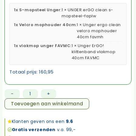
1x S-mopsteel Unger:
1 × UNGER erGO clean s-
mopsteel-faplw
1x Velcro mophouder 40cm:
1 × Unger ergo clean
velcro mophouder
40cm favmh
1x vlakmop unger FAVMC:
1 × Unger ErGO!
klittenband vlakmop
40cm FAVMC
Totaal prijs:
160,95
-
+
UNGER
vlakmop
Toevoegen aan winkelmand
set
met
Klanten geven ons een
9.6
s-
Gratis verzenden
v.a. 99,-
vormige