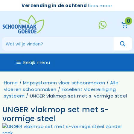
Ga
Verzending in de ochtend
lees meer
naar
de
0
inhoud
Bekijk menu
Home
/
Mopsystemen vloer schoonmaken
/
Alle
vloeren schoonmaken
/
Excellent vloerreiniging
systeem
/ UNGER vlakmop set met s-vormige steel
UNGER vlakmop set met s-
vormige steel