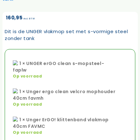
160,95
incl. BTW
Dit is de UNGER vlakmop set met s-vormige steel
zonder tank
1 × UNGER erGO clean s-mopsteel-
faplw
Op voorraad
1 × Unger ergo clean velcro mophouder
40cm favmh
Op voorraad
1 × Unger ErGO! klittenband vlakmop
40cm FAVMC
Op voorraad