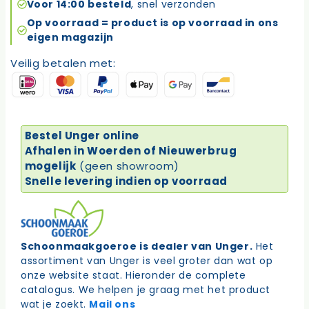
steel
Voor 14:00 besteld
, snel verzonden
aantal
Op voorraad = product is op voorraad in ons
eigen magazijn
Veilig betalen met:
Bestel Unger online
Afhalen in Woerden of Nieuwerbrug
mogelijk
(geen showroom)
Snelle levering indien op voorraad
Schoonmaakgoeroe is dealer van Unger.
Het
assortiment van Unger is veel groter dan wat op
onze website staat. Hieronder de complete
catalogus. We helpen je graag met het product
wat je zoekt.
Mail ons