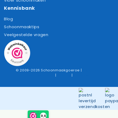
Vloer schoonmaken
Kennisbank
Blog
Schoonmaaktips
Veelgestelde vragen
© 2009-2026 Schoonmaakgoeroe |
Algemene
voorwaarden
|
Privacy
|
Cookies
Item toegevoegd aan winkelwagen.
Afrekenen
0 items -
0,00
9,6