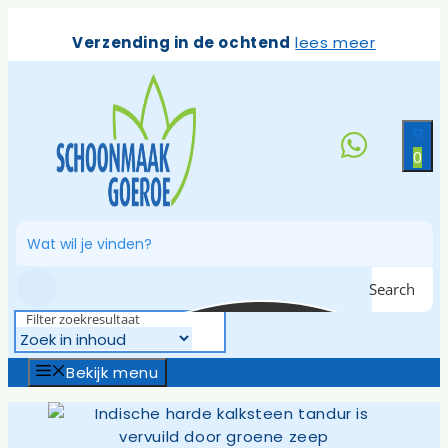
Ga
naar
Verzending in de ochtend
lees meer
de
inhoud
0
Search
Filter zoekresultaat
Bekijk menu