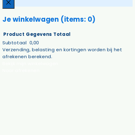
Sluiten
Je winkelwagen
(items: 0)
Product
Gegevens
Totaal
Subtotaal
0,00
Producten
Verzending, belasting en kortingen worden bij het
afrekenen berekend.
in
Bekijk mijn winkelwagen
winkelwagen
Naar afrekenen