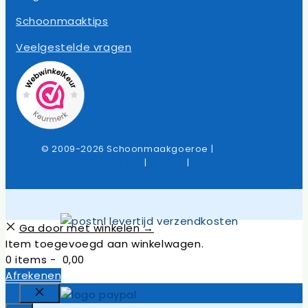
Schoonmaaktips
Veelgestelde vragen
© 2009-2026 Schoonmaakgoeroe |
Algemene
voorwaarden
|
Privacy
|
Cookies
Ga door met winkelen →
Item toegevoegd aan winkelwagen.
0 items -
0,00
Afrekenen