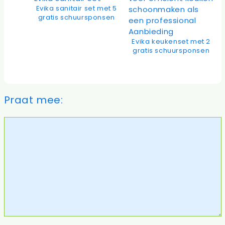
Evika sanitair set met 5
gratis schuursponsen
Product
Aanbieding
Evika keukenset met 2
in
gratis schuursponsen
de
uitverkoop
Praat mee:
Reactie