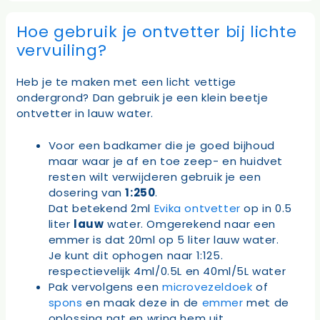
Hoe gebruik je ontvetter bij lichte
vervuiling?
Heb je te maken met een licht vettige
ondergrond? Dan gebruik je een klein beetje
ontvetter in lauw water.
Voor een badkamer die je goed bijhoud
maar waar je af en toe zeep- en huidvet
resten wilt verwijderen gebruik je een
dosering van
1:250
.
Dat betekend 2ml
Evika ontvetter
op in 0.5
liter
lauw
water. Omgerekend naar een
emmer is dat 20ml op 5 liter lauw water.
Je kunt dit ophogen naar 1:125.
respectievelijk 4ml/0.5L en 40ml/5L water
Pak vervolgens een
microvezeldoek
of
spons
en maak deze in de
emmer
met de
oplossing nat en wring hem uit.