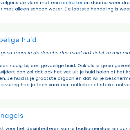
vervolgens de vloer met een
ontkalker
en daarna weer dro
r met alleen schoon water. De laatste handeling is wee
elige huid
r geen raam in de douche dus moet ook liefst zo min mog
een nodig bij een gevoelige huid. Ook als je geen gevoel
ijdert dan zal dat ook het vet uit je huid halen of het 
n. Je huid is je grootste orgaan en dat wil je besch
 vervuiling heb je toch vaak een ontkalker of sterke ontve
nagels
bruikt voor het desinfecteren van je badkamervloer en oo