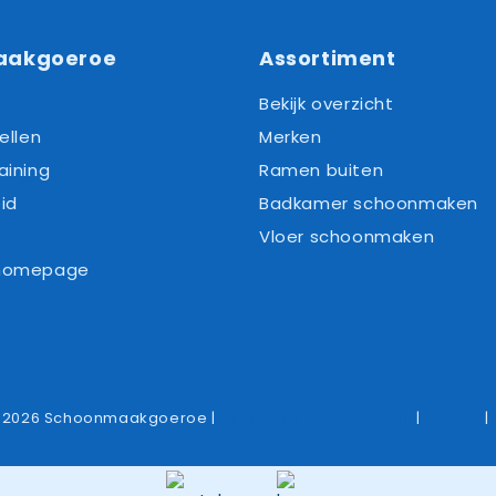
aakgoeroe
Assortiment
Bekijk overzicht
ellen
Merken
aining
Ramen buiten
id
Badkamer schoonmaken
Vloer schoonmaken
 homepage
-2026 Schoonmaakgoeroe |
Algemene voorwaarden
|
Privacy
|