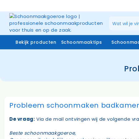
Ga
naar
de
inhoud
Bekijk producten
Schoonmaaktips
Schoonmaa
Pro
Schoonmaakmiddelen
Zuiverw
Microvezeldoeken
Raamrei
Systemen vloerreiniging
Raamrei
Vloer- en glasmoppen
Glasdo
Probleem schoonmaken badkamer 
Miniwringer
Telesco
Schoonmaakmachines
Stofzakken
De vraag:
Via de mail ontvingen wij de volgende vr
Beste schoonmaakgoeroe,