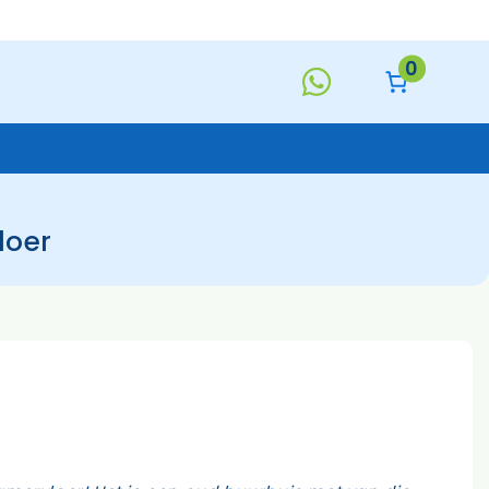
0
loer
Keukentextiel
Deurmatten
Toiletborstels
Handzeep
s