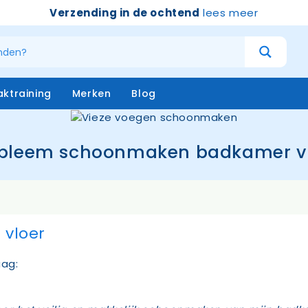
Verzending in de ochtend
lees meer
ktraining
Merken
Blog
bleem schoonmaken badkamer v
atersystemen
Handschoenen
niging – buiten
Emmers
niging – binnen
Borstels & bezems
eken
Vloertrekkers
vloer
opstelen
Schrapers – handtrekker
Sprayflacons
Sponzen
aag:
Op=op