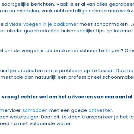
ortgelijke berichten. Vaak is er al van alles geprobe
eken en middelen, vaak achterstallige schoonmaakwerk
eeld
vieze voegen in je badkamer
moet schoonmaken. Je
t allerlei goedbedoelde huishoudelijke tips op internet.
l om de voegen in de badkamer schoon te krijgen? Om
rlijke producten om je probleem op te lossen. Daarnaas
ste methode dan natuurlijk een professioneel schoonmake
t vraagt echter wel om het uitvoeren van een aantal
amervloer
schrobben
met een goede
ontvetter
.
en waterzuiger. Door dit te doen transporteer je het lo
 goed na met voldoende water.