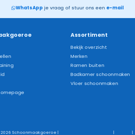
WhatsApp
je vraag of stuur ons een
e-mail
aakgoeroe
Assortiment
Bekijk overzicht
ellen
Merken
aining
Ramen buiten
id
Badkamer schoonmaken
Vloer schoonmaken
 homepage
-2026 Schoonmaakgoeroe |
Algemene voorwaarden
|
Privacy
|