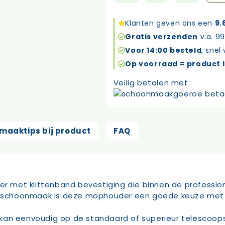
40cm
aantal
Klanten geven ons een
9.
Gratis verzenden
v.a. 99
Voor 14:00 besteld
, snel
Op voorraad = product i
Veilig betalen met:
maaktips bij product
FAQ
met klittenband bevestiging die binnen de profession
choonmaak is deze mophouder een goede keuze met een
kan eenvoudig op de standaard of superieur telescoops