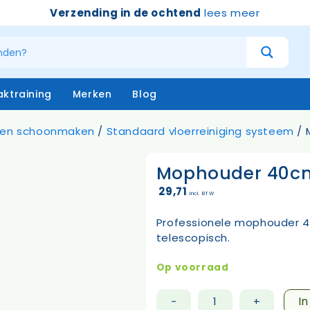
Verzending in de ochtend
lees meer
ktraining
Merken
Blog
eren schoonmaken
/
Standaard vloerreiniging systeem
/ 
Mophouder 40c
atersystemen
Handschoenen
niging – buiten
Emmers
29,71
incl. BTW
niging – binnen
Borstels & bezems
eken
Vloertrekkers
Professionele mophouder 4
opstelen
Schrapers – handtrekker
telescopisch.
Sprayflacons
Sponzen
Op voorraad
Op=op
I
-
+
Mophouder