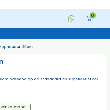
aantal
0
Mophouder 40cm
m
Keukentextiel
Deurmatten
Toiletborstels
Handzeep
0cm passend op de standaard en superieur steel
s
n winkelmand