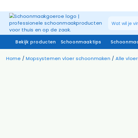
Ga
naar
de
inhoud
Bekijk producten
Schoonmaaktips
Schoonmaa
Home
/
Mopsystemen vloer schoonmaken
/
Alle vlo
Schoonmaakmiddelen
Zuiverw
Microvezeldoeken
Raamrei
Systemen vloerreiniging
Raamrei
Vloer- en glasmoppen
Glasdo
Miniwringer
Telesco
Schoonmaakmachines
Stofzakken