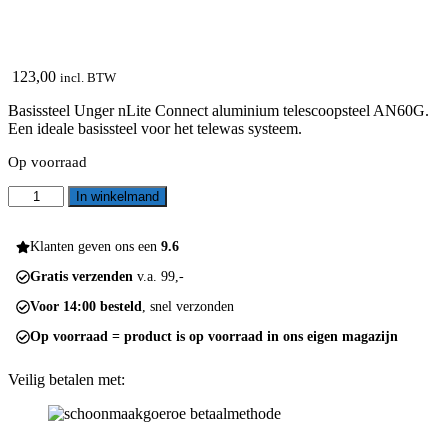
123,00
incl. BTW
Basissteel Unger nLite Connect aluminium telescoopsteel AN60G.
Een ideale basissteel voor het telewas systeem.
Op voorraad
nLite
In winkelmand
connect
aluminium
telescoopsteel
Klanten geven ons een
9.6
AN60G
Gratis verzenden
v.a. 99,-
aantal
Voor 14:00 besteld
, snel verzonden
Op voorraad = product is op voorraad in ons eigen magazijn
Veilig betalen met: