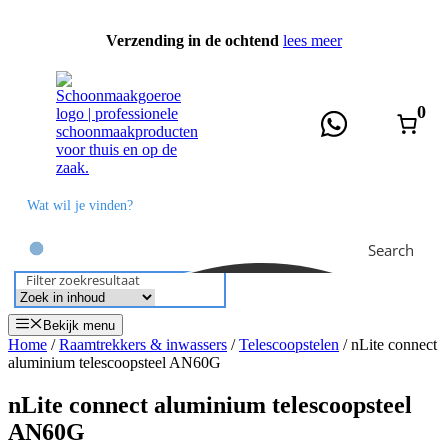
Ga
naar
Verzending in de ochtend
lees meer
de
inhoud
0
Search
Filter zoekresultaat
Bekijk menu
Home
/
Raamtrekkers & inwassers
/
Telescoopstelen
/ nLite connect
aluminium telescoopsteel AN60G
nLite connect aluminium telescoopsteel
AN60G