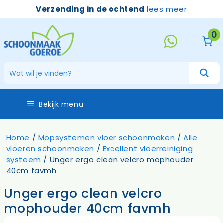
Ga
Verzending in de ochtend
lees meer
naar
de
0
inhoud
Bekijk menu
Home
/
Mopsystemen vloer schoonmaken
/
Alle
vloeren schoonmaken
/
Excellent vloerreiniging
systeem
/ Unger ergo clean velcro mophouder
40cm favmh
Unger ergo clean velcro
mophouder 40cm favmh