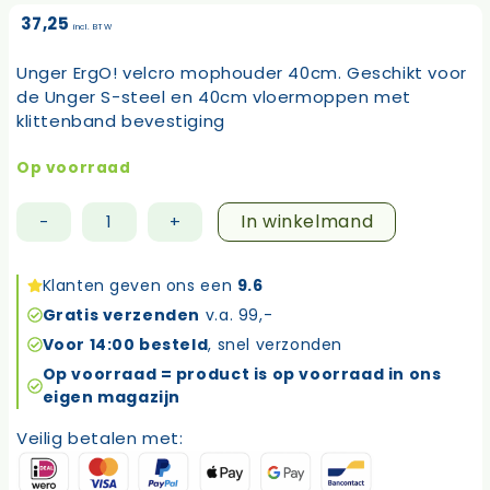
37,25
incl. BTW
Unger ErgO! velcro mophouder 40cm. Geschikt voor
de Unger S-steel en 40cm vloermoppen met
klittenband bevestiging
Op voorraad
In winkelmand
-
+
Unger
ergo
clean
Klanten geven ons een
9.6
velcro
Gratis verzenden
v.a. 99,-
mophouder
Voor 14:00 besteld
, snel verzonden
40cm
Op voorraad = product is op voorraad in ons
favmh
eigen magazijn
aantal
Veilig betalen met: