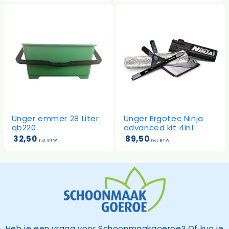
Unger emmer 28 Liter
Unger Ergotec Ninja
qb220
advanced kit 4in1
32,50
89,50
incl. BTW
incl. BTW
Heb je een vraag voor Schoonmaakgoeroe? Of kun je