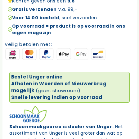
Klanten geven ons een
9.6
aantal
Gratis verzenden
v.a. 99,-
Voor 14:00 besteld
, snel verzonden
Op voorraad = product is op voorraad in ons
eigen magazijn
Veilig betalen met:
Bestel Unger online
Afhalen in Woerden of Nieuwerbrug
mogelijk
(geen showroom)
Snelle levering indien op voorraad
Schoonmaakgoeroe is dealer van Unger.
Het
assortiment van Unger is veel groter dan wat op