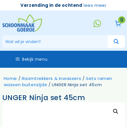
Ga
Verzending in de ochtend
lees meer
naar
de
0
inhoud
Bekijk menu
Home
/
Raamtrekkers & inwassers
/
Sets ramen
wassen buitenzijde
/ UNGER Ninja set 45cm
UNGER Ninja set 45cm