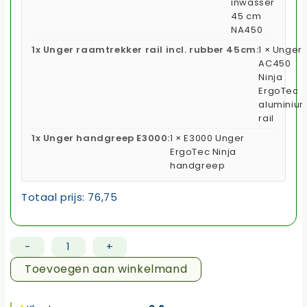
inwasser
45 cm
NA450
1x Unger raamtrekker rail incl. rubber 45cm:
1 × Unger
AC450
Ninja
ErgoTec
aluminiu
rail
1x Unger handgreep E3000:
1 × E3000 Unger
ErgoTec Ninja
handgreep
Totaal prijs:
76,75
-
+
UNGER
Ninja
Toevoegen aan winkelmand
set
45cm