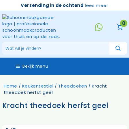
geel
Ga
Verzending in de ochtend
lees meer
aantal
naar
de
inhoud
0
Bekijk menu
Home
/
Keukentextiel
/
Theedoeken
/ Kracht
theedoek herfst geel
Kracht theedoek herfst geel