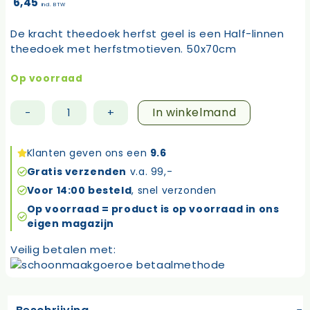
6,45
incl. BTW
De kracht theedoek herfst geel is een Half-linnen
theedoek met herfstmotieven. 50x70cm
Op voorraad
In winkelmand
-
+
Kracht
theedoek
herfst
Klanten geven ons een
9.6
geel
Gratis verzenden
v.a. 99,-
aantal
Voor 14:00 besteld
, snel verzonden
Op voorraad = product is op voorraad in ons
eigen magazijn
Veilig betalen met: