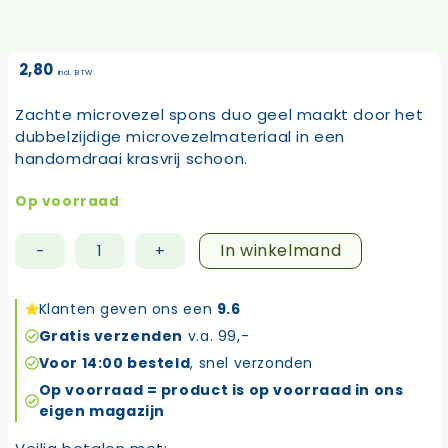
2,80
incl. BTW
Zachte microvezel spons duo geel maakt door het
dubbelzijdige microvezelmateriaal in een
handomdraai krasvrij schoon.
Op voorraad
In winkelmand
-
+
Microvezel
spons
duo
Klanten geven ons een
9.6
geel
Gratis verzenden
v.a. 99,-
aantal
Voor 14:00 besteld
, snel verzonden
Op voorraad = product is op voorraad in ons
eigen magazijn