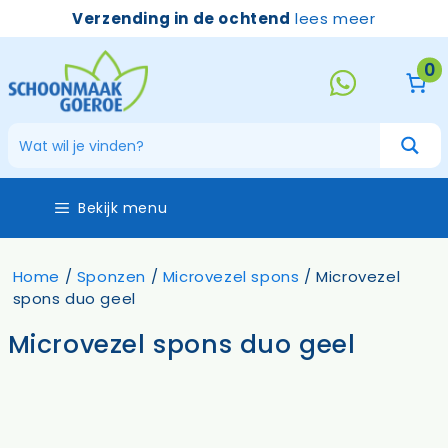
Ga
Verzending in de ochtend
lees meer
naar
de
0
inhoud
Bekijk menu
Home
/
Sponzen
/
Microvezel spons
/ Microvezel
spons duo geel
Microvezel spons duo geel